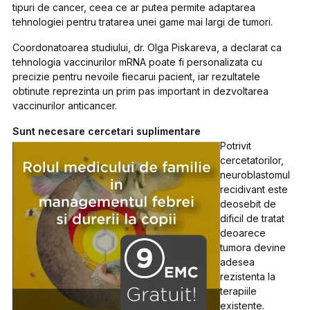
tipuri de cancer, ceea ce ar putea permite adaptarea
tehnologiei pentru tratarea unei game mai largi de tumori.
Coordonatoarea studiului, dr. Olga Piskareva, a declarat ca
tehnologia vaccinurilor mRNA poate fi personalizata cu
precizie pentru nevoile fiecarui pacient, iar rezultatele
obtinute reprezinta un prim pas important in dezvoltarea
vaccinurilor anticancer.
Sunt necesare cercetari suplimentare
Potrivit
cercetatorilor,
neuroblastomul
recidivant este
deosebit de
dificil de tratat
deoarece
tumora devine
adesea
rezistenta la
terapiile
existente.