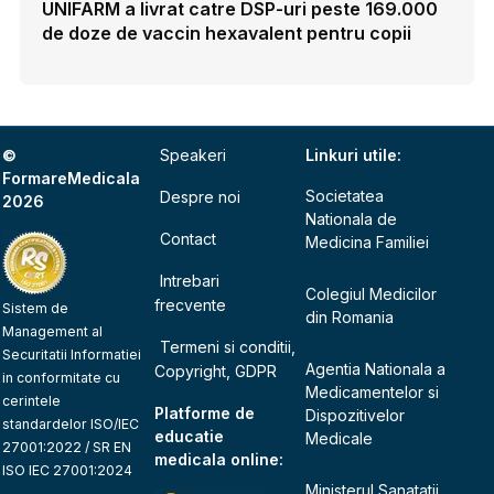
UNIFARM a livrat catre DSP-uri peste 169.000
de doze de vaccin hexavalent pentru copii
©
Speakeri
Linkuri utile:
FormareMedicala
Societatea
Despre noi
2026
Nationala de
Contact
Medicina Familiei
Intrebari
Colegiul Medicilor
frecvente
Sistem de
din Romania
Management al
Termeni si conditii,
Securitatii Informatiei
Agentia Nationala a
Copyright, GDPR
in conformitate cu
Medicamentelor si
cerintele
Platforme de
Dispozitivelor
standardelor ISO/IEC
educatie
Medicale
27001:2022 / SR EN
medicala online:
ISO IEC 27001:2024
Ministerul Sanatatii