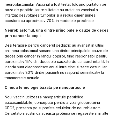
neuroblastomului. Vaccinul a fost testat folosind purtatori pe
baza de peptide, iar rezultatele au aratat ca vaccinul a
intarziat dezvoltarea tumorilor si a redus dimensiunea
acestora cu aproximativ 70% in modelele preclinice.
Neuroblastomul, una dintre principalele cauze de deces
prin cancer la copii
Desi terapiile pentru cancerul pediatric au avansat in ultimii
ani, neuroblastomul ramane una dintre principalele cauze de
deces prin cancer in randul copiilor, fiind responsabil pentru
aproximativ 15% din decesele cauzate de cancerul infantil. In
Irlanda sunt diagnosticate anual intre cinci si zece cazuri, iar
aproximativ 80% dintre pacienti nu raspund semnificativ la
tratamentele actuale.
O noua tehnologie bazata pe nanoparticule
Noul vaccin utilizeaza nanoparticule peptidice
autoasamblabile, concepute pentru a viza glicoproteina
GPC2, prezenta pe suprafata celulelor de neuroblastom.
Cercetatorii sustin ca aceasta proteina se regaseste si in alte