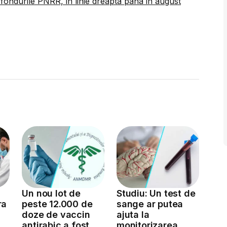
 fondurile PNRR, in linie dreapta pana in august
Un nou lot de
Studiu: Un test de
ra
peste 12.000 de
sange ar putea
doze de vaccin
ajuta la
antirabic a fost
monitorizarea