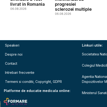
livrat in Romania
progresiei
sclerozei multiple
06.08.2026
06.08.2026
Speakeri
Linkuri utile:
Societatea Nati
Despre noi
Contact
Colegiul Medici
Intrebari frecvente
Agentia Nationa
Termeni si conditii, Copyright, GDPR
Dispozitivelor 
e
Platforme de educatie medicala online:
Ministerul Sanata