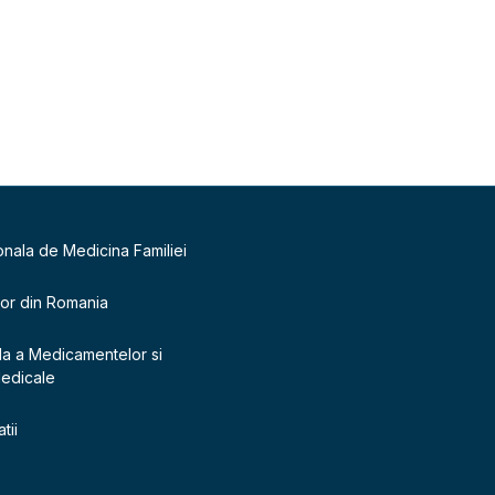
onala de Medicina Familiei
lor din Romania
la a Medicamentelor si
Medicale
tii