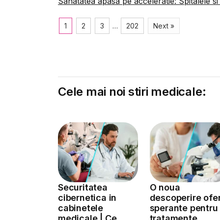
Sanatatea apasa pe acceleratie: Spitalele si
1
2
3
…
202
Next »
Cele mai noi stiri medicale:
Securitatea
O noua
cibernetica in
descoperire ofe
cabinetele
sperante pentru
medicale | Ce
tratamente