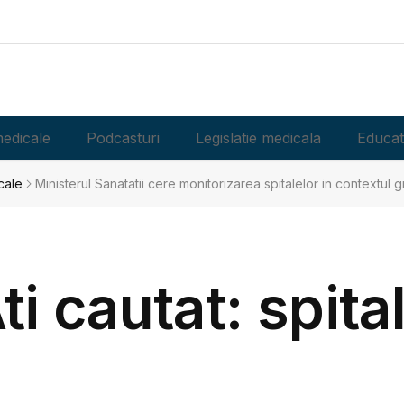
edicale
Podcasturi
Legislatie medicala
Educat
cale
Ministerul Sanatatii cere monitorizarea spitalelor in contextul 
ti cautat: spita