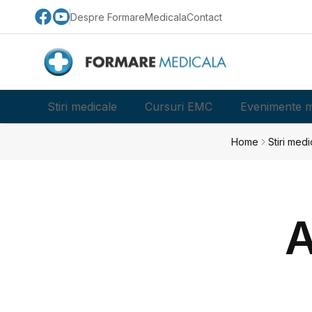
Despre FormareMedicala
Contact
Stiri medicale
Cursuri EMC
Evenimente m
Home
Stiri medi
A