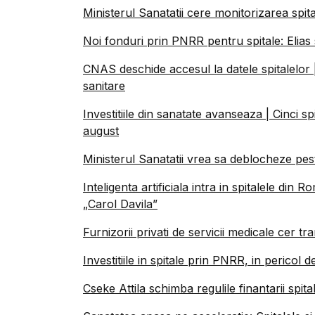
Ministerul Sanatatii cere monitorizarea spita
Noi fonduri prin PNRR pentru spitale: Elias s
CNAS deschide accesul la datele spitalelor |
sanitare
Investitiile din sanatate avanseaza | Cinci s
august
Ministerul Sanatatii vrea sa deblocheze pest
Inteligenta artificiala intra in spitalele di
„Carol Davila”
Furnizorii privati de servicii medicale cer tr
Investitiile in spitale prin PNRR, in pericol d
Cseke Attila schimba regulile finantarii spit