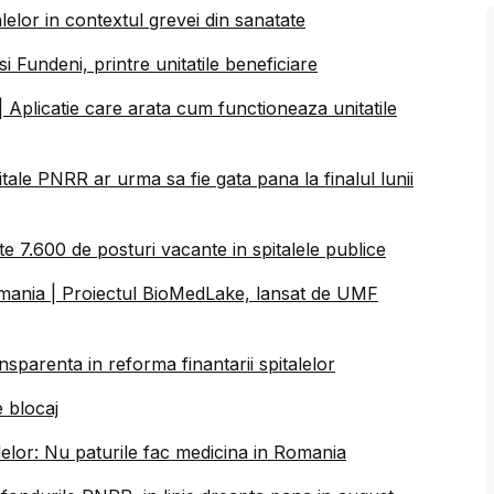
lelor in contextul grevei din sanatate
i Fundeni, printre unitatile beneficiare
 Aplicatie care arata cum functioneaza unitatile
pitale PNRR ar urma sa fie gata pana la finalul lunii
e 7.600 de posturi vacante in spitalele publice
n Romania | Proiectul BioMedLake, lansat de UMF
ansparenta in reforma finantarii spitalelor
e blocaj
alelor: Nu paturile fac medicina in Romania