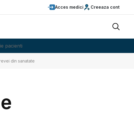
Acces medici
Creeaza cont
ie pacienti
grevei din sanatate
le