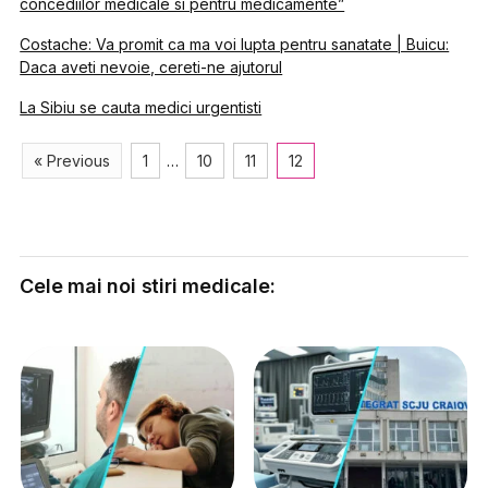
concediilor medicale si pentru medicamente”
Costache: Va promit ca ma voi lupta pentru sanatate | Buicu:
Daca aveti nevoie, cereti-ne ajutorul
La Sibiu se cauta medici urgentisti
« Previous
1
…
10
11
12
Cele mai noi stiri medicale: