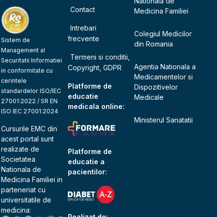
Nationala de
Contact
Medicina Familiei
Intrebari
Colegiul Medicilor
frecvente
Sistem de
din Romania
Management al
Termeni si conditii,
Securitatii Informatiei
Agentia Nationala a
Copyright, GDPR
in conformitate cu
Medicamentelor si
cerintele
Platforme de
Dispozitivelor
standardelor ISO/IEC
educatie
Medicale
27001:2022 / SR EN
medicala online:
ISO IEC 27001:2024
Ministerul Sanatatii
Cursurile EMC din
acest portal sunt
realizate de
Platforme de
Societatea
educatie a
Nationala de
pacientilor:
Medicina Familiei
in
parteneriat cu
universitatile de
medicina:
Realizat de: