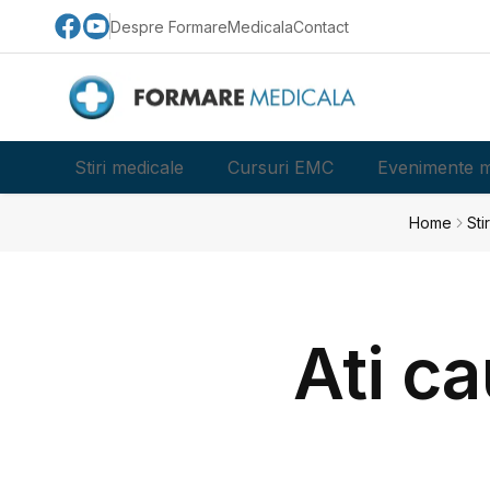
Despre FormareMedicala
Contact
Stiri medicale
Cursuri EMC
Evenimente m
Home
Sti
Ati ca