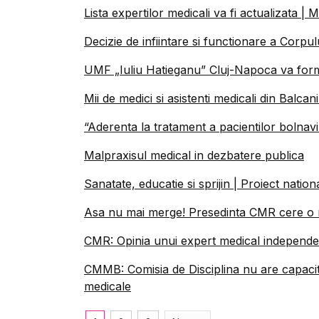
Lista expertilor medicali va fi actualizata | Ma
Decizie de infiintare si functionare a Corpul
UMF „Iuliu Hatieganu” Cluj-Napoca va forma
Mii de medici si asistenti medicali din Balcan
“Aderenta la tratament a pacientilor bolnav
Malpraxisul medical in dezbatere publica
Sanatate, educatie si sprijin | Proiect nati
Asa nu mai merge! Presedinta CMR cere o 
CMR: Opinia unui expert medical independen
CMMB: Comisia de Disciplina nu are capacit
medicale