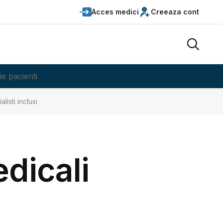
Acces medici
Creeaza cont
ie pacienti
listi inclusi
edicali