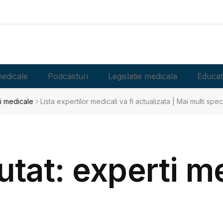
edicale
Podcasturi
Legislatie medicala
Educat
ri medicale
Lista expertilor medicali va fi actualizata | Mai multi specia
utat: experti m