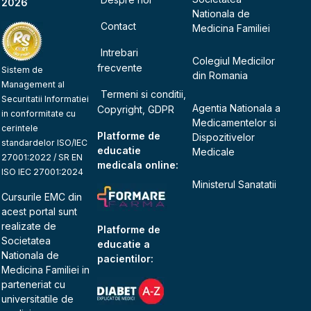
2026
Nationala de
Contact
Medicina Familiei
Intrebari
Colegiul Medicilor
frecvente
Sistem de
din Romania
Management al
Termeni si conditii,
Securitatii Informatiei
Agentia Nationala a
Copyright, GDPR
in conformitate cu
Medicamentelor si
cerintele
Platforme de
Dispozitivelor
standardelor ISO/IEC
educatie
Medicale
27001:2022 / SR EN
medicala online:
ISO IEC 27001:2024
Ministerul Sanatatii
Cursurile EMC din
acest portal sunt
realizate de
Platforme de
Societatea
educatie a
Nationala de
pacientilor:
Medicina Familiei
in
parteneriat cu
universitatile de