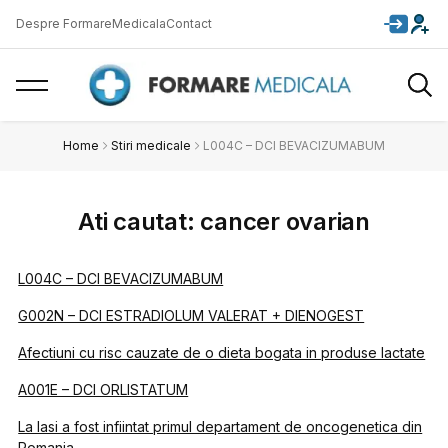
Despre FormareMedicala
Contact
Home
Stiri medicale
L004C – DCI BEVACIZUMABUM
Ati cautat: cancer ovarian
L004C – DCI BEVACIZUMABUM
G002N – DCI ESTRADIOLUM VALERAT + DIENOGEST
Afectiuni cu risc cauzate de o dieta bogata in produse lactate
A001E – DCI ORLISTATUM
La Iasi a fost infiintat primul departament de oncogenetica din
Romania