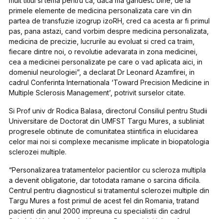
mult titlul si tema pentru ca, daca ma gandesc bine, de la
primele elemente de medicina personalizata care vin din
partea de transfuzie izogrup izoRH, cred ca acesta ar fi primul
pas, pana astazi, cand vorbim despre medicina personalizata,
medicina de precizie, lucrurile au evoluat si cred ca traim,
fiecare dintre noi, o revolutie adevarata in zona medicinei,
cea a medicinei personalizate pe care o vad aplicata aici, in
domeniul neurologiei”, a declarat Dr Leonard Azamfirei, in
cadrul Conferinta Internationala ‘Toward Precision Medicine in
Multiple Sclerosis Management’, potrivit surselor citate.
Si Prof univ dr Rodica Balasa, directorul Consiliul pentru Studii
Universitare de Doctorat din UMFST Targu Mures, a subliniat
progresele obtinute de comunitatea stiintifica in elucidarea
celor mai noi si complexe mecanisme implicate in biopatologia
sclerozei multiple.
“Personalizarea tratamentelor pacientilor cu scleroza multipla
a devenit obligatorie, dar totodata ramane o sarcina dificila.
Centrul pentru diagnosticul si tratamentul sclerozei multiple din
Targu Mures a fost primul de acest fel din Romania, tratand
pacienti din anul 2000 impreuna cu specialistii din cadrul