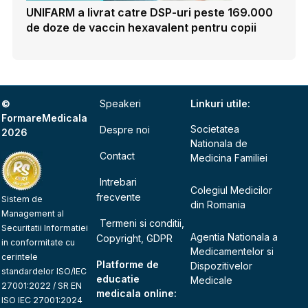
UNIFARM a livrat catre DSP-uri peste 169.000
de doze de vaccin hexavalent pentru copii
©
Speakeri
Linkuri utile:
FormareMedicala
Societatea
Despre noi
2026
Nationala de
Contact
Medicina Familiei
Intrebari
Colegiul Medicilor
frecvente
Sistem de
din Romania
Management al
Termeni si conditii,
Securitatii Informatiei
Agentia Nationala a
Copyright, GDPR
in conformitate cu
Medicamentelor si
cerintele
Platforme de
Dispozitivelor
standardelor ISO/IEC
educatie
Medicale
27001:2022 / SR EN
medicala online:
ISO IEC 27001:2024