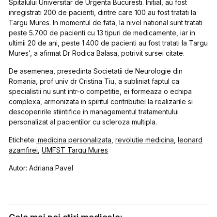
Spitalului Universitar de Urgenta Bucuresti. Initial, au fost
inregistrati 200 de pacienti, dintre care 100 au fost tratati la
Targu Mures. In momentul de fata, la nivel national sunt tratati
peste 5.700 de pacienti cu 13 tipuri de medicamente, iar in
ultimii 20 de ani, peste 1.400 de pacienti au fost tratati la Targu
Mures’, a afirmat Dr Rodica Balasa, potrivit sursei citate.
De asemenea, presedinta Societatii de Neurologie din
Romania, prof univ dr Cristina Tiu, a subliniat faptul ca
specialistii nu sunt intr-o competitie, ei formeaza o echipa
complexa, armonizata in spiritul contributiei la realizarile si
descoperirile stiintifice in managementul tratamentului
personalizat al pacientilor cu scleroza multipla.
Etichete:
medicina personalizata
,
revolutie medicina
,
leonard
azamfirei
,
UMFST Targu Mures
Autor: Adriana Pavel