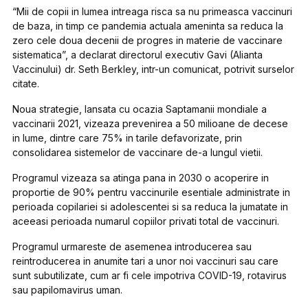
“Mii de copii in lumea intreaga risca sa nu primeasca vaccinuri
de baza, in timp ce pandemia actuala ameninta sa reduca la
zero cele doua decenii de progres in materie de vaccinare
sistematica”, a declarat directorul executiv Gavi (Alianta
Vaccinului) dr. Seth Berkley, intr-un comunicat, potrivit surselor
citate.
Noua strategie, lansata cu ocazia Saptamanii mondiale a
vaccinarii 2021, vizeaza prevenirea a 50 milioane de decese
in lume, dintre care 75% in tarile defavorizate, prin
consolidarea sistemelor de vaccinare de-a lungul vietii.
Programul vizeaza sa atinga pana in 2030 o acoperire in
proportie de 90% pentru vaccinurile esentiale administrate in
perioada copilariei si adolescentei si sa reduca la jumatate in
aceeasi perioada numarul copiilor privati total de vaccinuri.
Programul urmareste de asemenea introducerea sau
reintroducerea in anumite tari a unor noi vaccinuri sau care
sunt subutilizate, cum ar fi cele impotriva COVID-19, rotavirus
sau papilomavirus uman.