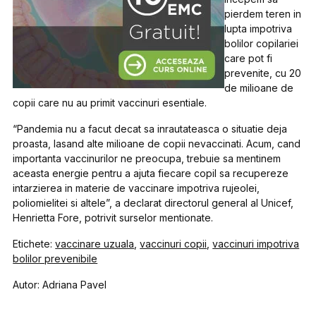
pierdem teren in
lupta impotriva
bolilor copilariei
care pot fi
prevenite, cu 20
de milioane de
copii care nu au primit vaccinuri esentiale.
“Pandemia nu a facut decat sa inrautateasca o situatie deja
proasta, lasand alte milioane de copii nevaccinati. Acum, cand
importanta vaccinurilor ne preocupa, trebuie sa mentinem
aceasta energie pentru a ajuta fiecare copil sa recupereze
intarzierea in materie de vaccinare impotriva rujeolei,
poliomielitei si altele”, a declarat directorul general al Unicef,
Henrietta Fore, potrivit surselor mentionate.
Etichete:
vaccinare uzuala
,
vaccinuri copii
,
vaccinuri impotriva
bolilor prevenibile
Autor: Adriana Pavel