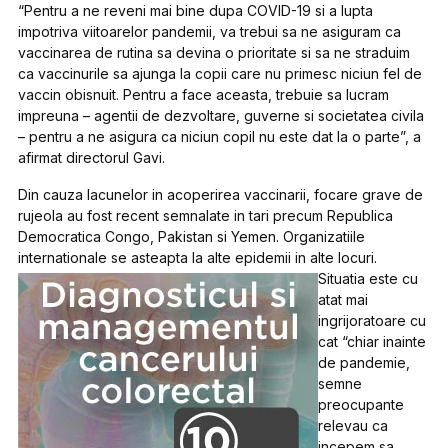
“Pentru a ne reveni mai bine dupa COVID-19 si a lupta
impotriva viitoarelor pandemii, va trebui sa ne asiguram ca
vaccinarea de rutina sa devina o prioritate si sa ne straduim
ca vaccinurile sa ajunga la copii care nu primesc niciun fel de
vaccin obisnuit. Pentru a face aceasta, trebuie sa lucram
impreuna – agentii de dezvoltare, guverne si societatea civila
– pentru a ne asigura ca niciun copil nu este dat la o parte”, a
afirmat directorul Gavi.
Din cauza lacunelor in acoperirea vaccinarii, focare grave de
rujeola au fost recent semnalate in tari precum Republica
Democratica Congo, Pakistan si Yemen. Organizatiile
internationale se asteapta la alte epidemii in alte locuri.
Situatia este cu
atat mai
ingrijoratoare cu
cat “chiar inainte
de pandemie,
semne
preocupante
relevau ca
incepem sa