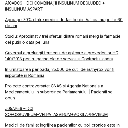
A10AD06 – DCI COMBINAȚII INSULINUM DEGLUDEC +
INSULINUM ASPART
Aproape 70% dintre medicii de familie din Valcea au peste 60
de ani
Studiu: Aproximativ trei sferturi dintre romani merg la farmacie
cel putin o data pe luna
Guvernul a prelungit termenul de aplicare a prevederilor HG
140/2018 pentru pachetele de servicii si Contractul-cadru
In urmatoarea perioada, 25.000 de cutii de Euthyrox vor fi
importate in Romania
Proiecte controversate: CNAS si Agentia Nationala a
Medicamentului in subordinea Parlamentului | Pacientii se
opun
J05AP56 – DCI
SOFOSBUVIRUM+VELPATASVIRUM+VOXILAPREVIRUM
Medicii de familie: Ingrijirea pacientilor cu boli cronice este in