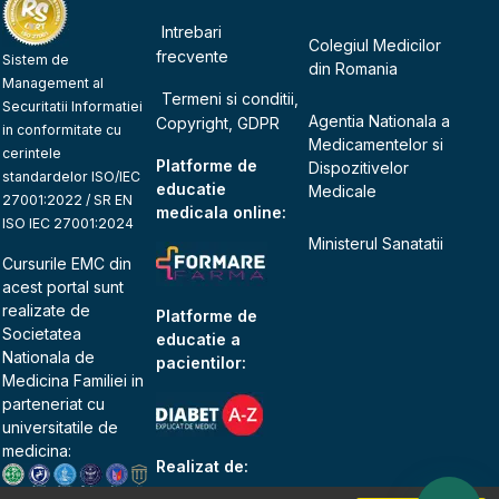
Intrebari
Colegiul Medicilor
frecvente
Sistem de
din Romania
Management al
Termeni si conditii,
Securitatii Informatiei
Agentia Nationala a
Copyright, GDPR
in conformitate cu
Medicamentelor si
cerintele
Platforme de
Dispozitivelor
standardelor ISO/IEC
educatie
Medicale
27001:2022 / SR EN
medicala online:
ISO IEC 27001:2024
Ministerul Sanatatii
Cursurile EMC din
acest portal sunt
realizate de
Platforme de
Societatea
educatie a
Nationala de
pacientilor:
Medicina Familiei
in
parteneriat cu
universitatile de
medicina:
Realizat de: