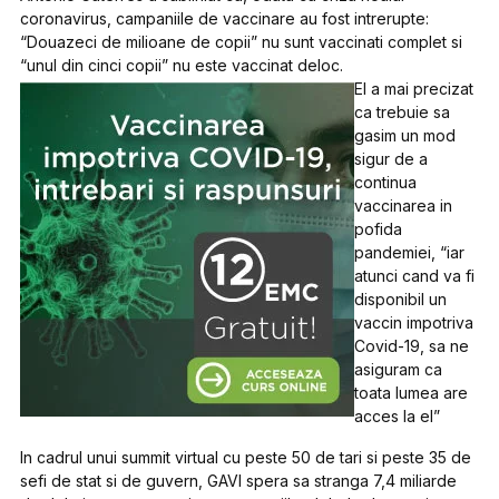
coronavirus, campaniile de vaccinare au fost intrerupte:
“Douazeci de milioane de copii” nu sunt vaccinati complet si
“unul din cinci copii” nu este vaccinat deloc.
El a mai precizat
ca trebuie sa
gasim un mod
sigur de a
continua
vaccinarea in
pofida
pandemiei, “iar
atunci cand va fi
disponibil un
vaccin impotriva
Covid-19, sa ne
asiguram ca
toata lumea are
acces la el”
In cadrul unui summit virtual cu peste 50 de tari si peste 35 de
sefi de stat si de guvern, GAVI spera sa stranga 7,4 miliarde