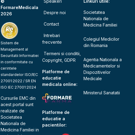
©
Speakeri
Linkuri utile:
FormareMedicala
Societatea
Despre noi
2026
Nationala de
Contact
Medicina Familiei
Intrebari
Colegiul Medicilor
frecvente
Sistem de
din Romania
Management al
Termeni si conditii,
Securitatii Informatiei
Agentia Nationala a
Copyright, GDPR
in conformitate cu
Medicamentelor si
cerintele
Platforme de
Dispozitivelor
standardelor ISO/IEC
educatie
Medicale
27001:2022 / SR EN
medicala online:
ISO IEC 27001:2024
Ministerul Sanatatii
Cursurile EMC din
acest portal sunt
realizate de
Platforme de
Societatea
educatie a
Nationala de
pacientilor:
Medicina Familiei
in