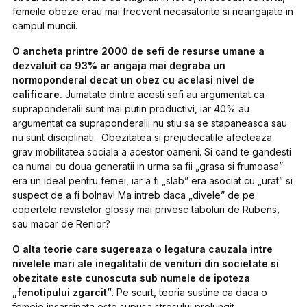
femeile obeze erau mai frecvent necasatorite si neangajate in
campul muncii.
O ancheta printre 2000 de sefi de resurse umane a
dezvaluit ca 93% ar angaja mai degraba un
normoponderal decat un obez cu acelasi nivel de
calificare.
Jumatate dintre acesti sefi au argumentat ca
supraponderalii sunt mai putin productivi, iar 40% au
argumentat ca supraponderalii nu stiu sa se stapaneasca sau
nu sunt disciplinati. Obezitatea si prejudecatile afecteaza
grav mobilitatea sociala a acestor oameni. Si cand te gandesti
ca numai cu doua generatii in urma sa fii „grasa si frumoasa”
era un ideal pentru femei, iar a fi „slab” era asociat cu „urat” si
suspect de a fi bolnav! Ma intreb daca „divele” de pe
copertele revistelor glossy mai privesc taboluri de Rubens,
sau macar de Renior?
O alta teorie care sugereaza o legatura cauzala intre
nivelele mari ale inegalitatii de venituri din societate si
obezitate este cunoscuta sub numele de ipoteza
„fenotipului zgarcit”
. Pe scurt, teoria sustine ca daca o
femeie insarcinata este supusa stresului prelungit,