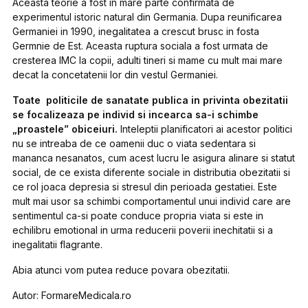
Aceasta teorie a fost in mare parte confirmata de
experimentul istoric natural din Germania. Dupa reunificarea
Germaniei in 1990, inegalitatea a crescut brusc in fosta
Germnie de Est. Aceasta ruptura sociala a fost urmata de
cresterea IMC la copii, adulti tineri si mame cu mult mai mare
decat la concetatenii lor din vestul Germaniei.
Toate politicile de sanatate publica in privinta obezitatii
se focalizeaza pe individ si incearca sa-i schimbe
„proastele” obiceiuri.
Inteleptii planificatori ai acestor politici
nu se intreaba
de ce
oamenii duc o viata sedentara si
mananca nesanatos,
cum
acest lucru le asigura alinare si statut
social,
de ce
exista diferente sociale in distributia obezitatii si
ce
rol joaca depresia si stresul din perioada gestatiei. Este
mult mai usor sa schimbi comportamentul unui individ care are
sentimentul ca-si poate conduce propria viata si este in
echilibru emotional in urma reducerii poverii inechitatii si a
inegalitatii flagrante.
Abia atunci vom putea reduce povara obezitatii.
Autor: FormareMedicala.ro