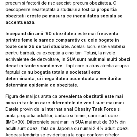
precum si factorii de risc asociati precum obezitatea. O
descoperire neasteptata a studiului a fost ca
proportia
obezitatii creste pe masura ce inegalitatea sociala se
accentueaza
.
Incepand din anii ’90 obezitatea este mai frecventa
printre femeile sarace comparativ cu cele bogate in
toate cele 26 de tari studiate.
Acelasi lucru este valabil si
pentru barbati, cu exceptia a cinci tari. Totusi, la nivele
echivalente de dezvoltare,
in SUA sunt mult mai multi obezi
decat in tarile scandinave
, fapt care a atras atentia asupra
faptului ca
nu bogatia totala a societatii este
determinanta, ci inegalitatea accentuata a veniturilor
determina epidemia de obezitate
.
Figura de mai jos arata ca
prevalenta obezitatii este mai
mica in tarile in care diferentele de venit sunt mai mici
.
Datele provin de la
International Obesity Task Force
si
arata proportia adultilor, barbati si femei, care sunt obezi
(IMC>30). Diferentele sunt mari: in SUA mai mult de 30% din
adulti sunt obezi, fata de Japonia cu numai 2,4% adulti obezi.
Aceeasi tendinta se evidentiaza la copii conform cifrelor