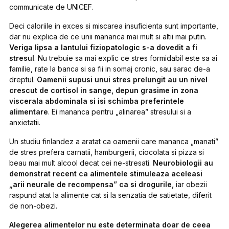
communicate de UNICEF.
Deci caloriile in exces si miscarea insuficienta sunt importante,
dar nu explica de ce unii mananca mai mult si altii mai putin.
Veriga lipsa a lantului fiziopatologic s-a dovedit a fi
stresul
. Nu trebuie sa mai explic ce stres formidabil este sa ai
familie, rate la banca si sa fii in somaj cronic, sau sarac de-a
dreptul.
Oamenii supusi unui stres prelungit au un nivel
crescut de cortisol in sange, depun grasime in zona
viscerala abdominala si isi schimba preferintele
alimentare
. Ei mananca pentru „alinarea” stresului si a
anxietatii.
Un studiu finlandez a aratat ca oamenii care mananca „manati”
de stres prefera carnatii, hamburgerii, ciocolata si pizza si
beau mai mult alcool decat cei ne-stresati.
Neurobiologii au
demonstrat recent ca alimentele stimuleaza aceleasi
„arii neurale de recompensa” ca si drogurile,
iar obezii
raspund atat la alimente cat si la senzatia de satietate, diferit
de non-obezi.
Alegerea alimentelor nu este determinata doar de ceea