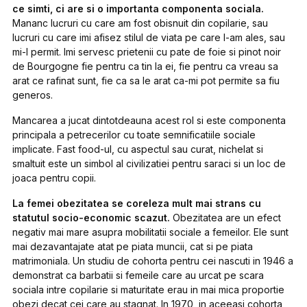
ce simti, ci are si o importanta componenta sociala.
Mananc lucruri cu care am fost obisnuit din copilarie, sau
lucruri cu care imi afisez stilul de viata pe care l-am ales, sau
mi-l permit. Imi servesc prietenii cu
pate de foie
si
pinot noir
de Bourgogne
fie pentru ca tin la ei, fie pentru ca vreau sa
arat ce rafinat sunt, fie ca sa le arat ca-mi pot permite sa fiu
generos.
Mancarea a jucat dintotdeauna acest rol si este componenta
principala a petrecerilor cu toate semnificatiile sociale
implicate. Fast food-ul, cu aspectul sau curat, nichelat si
smaltuit este un simbol al civilizatiei pentru saraci si un loc de
joaca pentru copii.
La femei obezitatea se coreleza mult mai strans cu
statutul socio-economic scazut.
Obezitatea are un efect
negativ mai mare asupra mobilitatii sociale a femeilor. Ele sunt
mai dezavantajate atat pe piata muncii, cat si pe piata
matrimoniala. Un studiu de cohorta pentru cei nascuti in 1946 a
demonstrat ca barbatii si femeile care au urcat pe scara
sociala intre copilarie si maturitate erau in mai mica proportie
obezi decat cei care au stagnat. In 1970, in aceeasi cohorta,