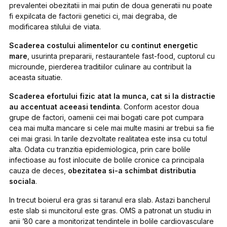
prevalentei obezitatii in mai putin de doua generatii nu poate
fi expilcata de factorii genetici ci, mai degraba, de
modificarea stilului de viata.
Scaderea costului alimentelor cu continut energetic
mare
, usurinta prepararii, restaurantele fast-food, cuptorul cu
microunde, pierderea traditiilor culinare au contribuit la
aceasta situatie.
Scaderea efortului fizic atat la munca, cat si la distractie
au accentuat aceeasi tendinta
. Conform acestor doua
grupe de factori, oamenii cei mai bogati care pot cumpara
cea mai multa mancare si cele mai multe masini ar trebui sa fie
cei mai grasi. In tarile dezvoltate realitatea este insa cu totul
alta. Odata cu tranzitia epidemiologica, prin care bolile
infectioase au fost inlocuite de bolile cronice ca principala
cauza de deces,
obezitatea si-a schimbat distributia
sociala
.
In trecut boierul era gras si taranul era slab. Astazi bancherul
este slab si muncitorul este gras. OMS a patronat un studiu in
anii ’80 care a monitorizat tendintele in bolile cardiovasculare