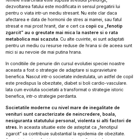
dezvoltarea fatului este modificata in sensul pregatirii lui
pentru o viata intr-un mediu stresant. Nu este clar daca
afectarea e data de hormonii de stres ai mamei, sau fatul
stresat e mai prost hranit, dar e cert ca
copii cu „fenotip
zgarcit” au o greutate mai mica la nastere si o rata
metabolica mai scazuta
. Cu alte cuvinte, ei sunt adaptati
pentru un mediu cu resurse reduse de hrana si de aceea sunt
mici si au nevoie de mai putina hrana.
In conditiile de penurie din cursul evolutiei speciei noastre
aceasta a fost o strategie de adaptare si supravietuire
benefica. Nascut intr-o societate indestulata, un astfel de copil
este predispus la obezitate, diabet si boli cardio-vasculare.
Iata cum evolutia societatii a transformat o strategie istoric
benefica, intr-o strategie perdanta.
Societatile moderne cu nivel mare de inegalitate de
venituri sunt caracterizate de neincredere, boala,
nesiguranta statutului personal, violenta si alti factori de
stres.
In aceasta situatie este de asteptat ca „fenotipul
zgarcit” sa contribuie substantial la epidemia de obezitate.