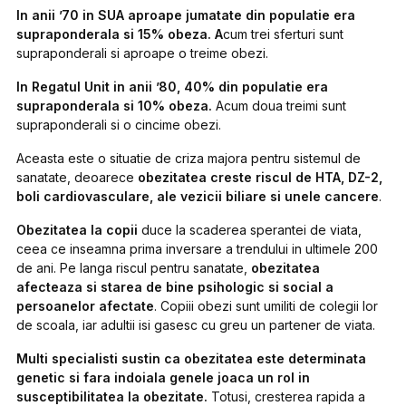
In anii ’70 in SUA aproape jumatate din populatie era
supraponderala si 15% obeza. A
cum trei sferturi sunt
supraponderali si aproape o treime obezi.
In Regatul Unit in anii ’80, 40% din populatie era
supraponderala si 10% obeza.
Acum doua treimi sunt
supraponderali si o cincime obezi.
Aceasta este o situatie de criza majora pentru sistemul de
sanatate, deoarece
obezitatea creste riscul de HTA, DZ-2,
boli cardiovasculare, ale vezicii biliare si unele cancere
.
Obezitatea la copii
duce la scaderea sperantei de viata,
ceea ce inseamna prima inversare a trendului in ultimele 200
de ani. Pe langa riscul pentru sanatate,
obezitatea
afecteaza si starea de bine psihologic si social a
persoanelor afectate
. Copiii obezi sunt umiliti de colegii lor
de scoala, iar adultii isi gasesc cu greu un partener de viata.
Multi specialisti sustin ca obezitatea este determinata
genetic si fara indoiala genele joaca un rol in
susceptibilitatea la obezitate.
Totusi, cresterea rapida a