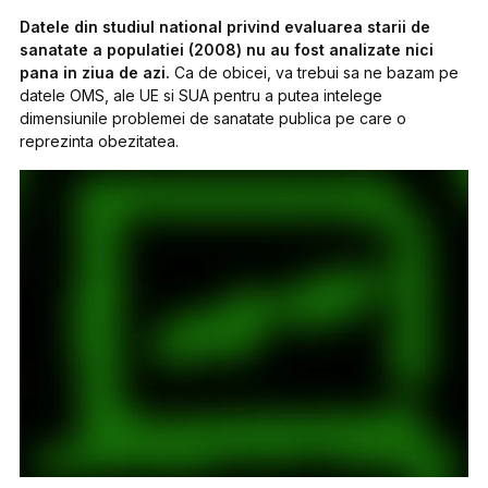
Datele din studiul national privind evaluarea starii de
sanatate a populatiei (2008) nu au fost analizate nici
pana in ziua de azi.
Ca de obicei, va trebui sa ne bazam pe
datele OMS, ale UE si SUA pentru a putea intelege
dimensiunile problemei de sanatate publica pe care o
reprezinta obezitatea.