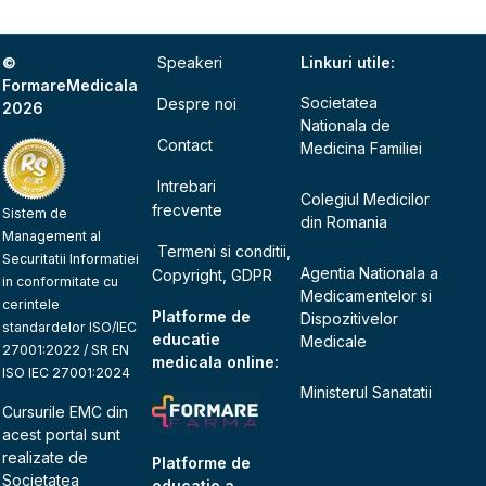
©
Speakeri
Linkuri utile:
FormareMedicala
Societatea
Despre noi
2026
Nationala de
Contact
Medicina Familiei
Intrebari
Colegiul Medicilor
frecvente
Sistem de
din Romania
Management al
Termeni si conditii,
Securitatii Informatiei
Agentia Nationala a
Copyright, GDPR
in conformitate cu
Medicamentelor si
cerintele
Platforme de
Dispozitivelor
standardelor ISO/IEC
educatie
Medicale
27001:2022 / SR EN
medicala online:
ISO IEC 27001:2024
Ministerul Sanatatii
Cursurile EMC din
acest portal sunt
realizate de
Platforme de
Societatea
educatie a