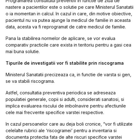
Programarea consultului preventiv in functie de ziua de
nastere a pacientilor este o solutie pe care Ministerul Sanatatii
o ia momentan in calcul. In cazul in care, din motive obiective,
pacientul nu va putea ajunge la medicul de familie in aceasta
data, acesta va fi reprogramat de catre medicul de familie.
Pana la stabilirea normelor de aplicare, se vor evalua
comparativ practicile care exista in teritoriu pentru a gasi cea
mai buna solutie.
Tipurile de investigatii vor fi stabilite prin riscograma
Ministerul Sanatatii precizeaza ca, in functie de varsta si gen,
se va stabili riscograma.
Astfel, consultatia preventiva periodica se adreseaza
populatiei generale, copii si adulti, considerati sanatosi, si
implica evaluarea riscului de imbolnavire pentru afectiunile
cele mai frecvente specifice varstei respective.
In cazul persoanelor care au deja boli cronice, “vor fi utilizate
celelalte rubrici ale ‘riscogramei’ pentru a inventaria si
documenta protectia fata de alte riscuri specifice varstei