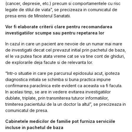
(cancer, depresie, etc.) precum si comportamentele cu risc
legate de stilul de viata”, se precizeaza in comunicatul de
presa emis de Ministerul Sanatatii.
Vor fi elaborate criterii clare pentru recomandarea
investigatiilor scumpe sau pentru repetarea lor
In cazul in care un pacient are nevoie de un numar mai mare
de investigatii decat cel prevazut initial prin pachetul de baza,
el le va putea face atata vreme cat se va tine cont de ghiduri,
de explorarile deja facute si de relevanta lor.
“Intr-o situatie in care pe parcursul epidosului acut, ipoteza
diagnostica initiala se schimba si buna practica impune
confirmarea paraclinica este evident ca aceasta va fi facuta.
In acelasi timp, se are in vedere evitarea investigatiilor
dublate, triplate, prin transmiterea tuturor informatiilor,
trimiterea pacientului de la un doctor la altul”, se precizeaza in
comunicatul de presa.
Cabinetele medicilor de familie pot furniza serviciile
incluse in pachetul de baza