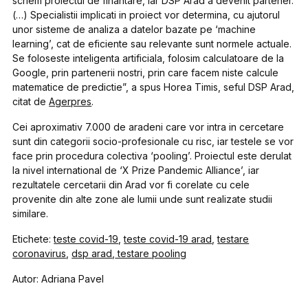
scriem proiectul de finantare, iar DSP Arad a devenit partener.
(…) Specialistii implicati in proiect vor determina, cu ajutorul
unor sisteme de analiza a datelor bazate pe ‘machine
learning’, cat de eficiente sau relevante sunt normele actuale.
Se foloseste inteligenta artificiala, folosim calculatoare de la
Google, prin partenerii nostri, prin care facem niste calcule
matematice de predictie”, a spus Horea Timis, seful DSP Arad,
citat de
Agerpres
.
Cei aproximativ 7.000 de aradeni care vor intra in cercetare
sunt din categorii socio-profesionale cu risc, iar testele se vor
face prin procedura colectiva ‘pooling’. Proiectul este derulat
la nivel international de ‘X Prize Pandemic Alliance’, iar
rezultatele cercetarii din Arad vor fi corelate cu cele
provenite din alte zone ale lumii unde sunt realizate studii
similare.
Etichete:
teste covid-19
,
teste covid-19 arad
,
testare
coronavirus
,
dsp arad
,
testare pooling
Autor: Adriana Pavel