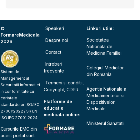
©
Speakeri
Linkuri utile:
FormareMedicala
Societatea
Despre noi
2026
Nationala de
Contact
Medicina Familiei
Intrebari
Colegiul Medicilor
frecvente
Sistem de
din Romania
Management al
Termeni si conditii,
Securitatii Informatiei
Agentia Nationala a
Copyright, GDPR
in conformitate cu
Medicamentelor si
cerintele
Platforme de
Dispozitivelor
standardelor ISO/IEC
educatie
Medicale
27001:2022 / SR EN
medicala online:
ISO IEC 27001:2024
Ministerul Sanatatii
Cursurile EMC din
acest portal sunt