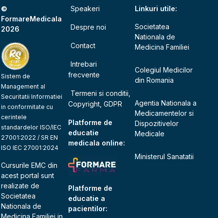
©
Speakeri
Linkuri utile:
FormareMedicala
Societatea
Despre noi
2026
Nationala de
Contact
Medicina Familiei
Intrebari
Colegiul Medicilor
frecvente
Sistem de
din Romania
Management al
Termeni si conditii,
Securitatii Informatiei
Agentia Nationala a
Copyright, GDPR
in conformitate cu
Medicamentelor si
cerintele
Platforme de
Dispozitivelor
standardelor ISO/IEC
educatie
Medicale
27001:2022 / SR EN
medicala online:
ISO IEC 27001:2024
Ministerul Sanatatii
Cursurile EMC din
acest portal sunt
realizate de
Platforme de
Societatea
educatie a
Nationala de
pacientilor:
Medicina Familiei
in