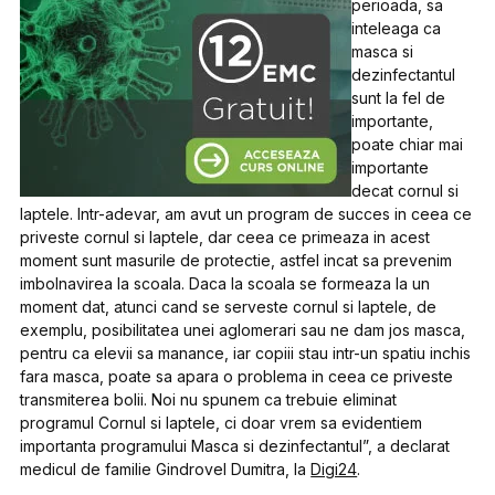
perioada, sa
inteleaga ca
masca si
dezinfectantul
sunt la fel de
importante,
poate chiar mai
importante
decat cornul si
laptele. Intr-adevar, am avut un program de succes in ceea ce
priveste cornul si laptele, dar ceea ce primeaza in acest
moment sunt masurile de protectie, astfel incat sa prevenim
imbolnavirea la scoala. Daca la scoala se formeaza la un
moment dat, atunci cand se serveste cornul si laptele, de
exemplu, posibilitatea unei aglomerari sau ne dam jos masca,
pentru ca elevii sa manance, iar copiii stau intr-un spatiu inchis
fara masca, poate sa apara o problema in ceea ce priveste
transmiterea bolii. Noi nu spunem ca trebuie eliminat
programul Cornul si laptele, ci doar vrem sa evidentiem
importanta programului Masca si dezinfectantul”, a declarat
medicul de familie Gindrovel Dumitra, la
Digi24
.