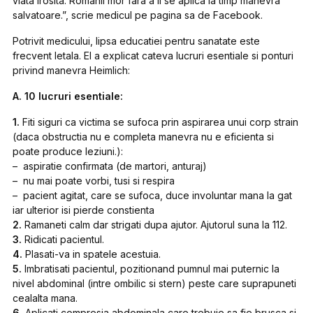
viata irosita. Romanii mor fara a li se aplica la timp manevra
salvatoare.”, scrie medicul pe pagina sa de Facebook.
Potrivit medicului, lipsa educatiei pentru sanatate este
frecvent letala. El a explicat cateva lucruri esentiale si ponturi
privind manevra Heimlich:
A. 10 lucruri esentiale:
1.
Fiti siguri ca victima se sufoca prin aspirarea unui corp strain
(daca obstructia nu e completa manevra nu e eficienta si
poate produce leziuni.):
– aspiratie confirmata (de martori, anturaj)
– nu mai poate vorbi, tusi si respira
– pacient agitat, care se sufoca, duce involuntar mana la gat
iar ulterior isi pierde constienta
2.
Ramaneti calm dar strigati dupa ajutor. Ajutorul suna la 112.
3.
Ridicati pacientul.
4.
Plasati-va in spatele acestuia.
5.
Imbratisati pacientul, pozitionand pumnul mai puternic la
nivel abdominal (intre ombilic si stern) peste care suprapuneti
cealalta mana.
6.
Aplicati compresia abdominala care trebuie sa fie brusca si