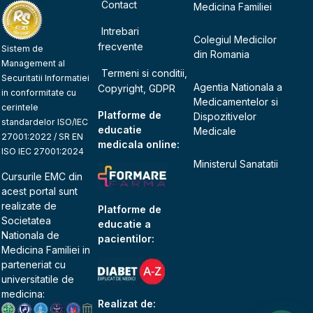
Contact
Medicina Familiei
Intrebari
Colegiul Medicilor
frecvente
Sistem de
din Romania
Management al
Termeni si conditii,
Securitatii Informatiei
Agentia Nationala a
Copyright, GDPR
in conformitate cu
Medicamentelor si
cerintele
Platforme de
Dispozitivelor
standardelor ISO/IEC
educatie
Medicale
27001:2022 / SR EN
medicala online:
ISO IEC 27001:2024
Ministerul Sanatatii
Cursurile EMC din
acest portal sunt
realizate de
Platforme de
Societatea
educatie a
Nationala de
pacientilor:
Medicina Familiei
in
parteneriat cu
universitatile de
medicina:
Realizat de: