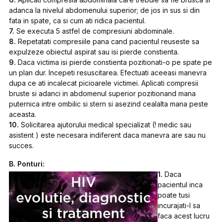
adanca la nivelul abdomenului superior; de jos in sus si din
fata in spate, ca si cum ati ridica pacientul.
7.
Se executa 5 astfel de compresiuni abdominale.
8.
Repetatati compresiile pana cand pacientul reuseste sa
expulzeze obiectul aspirat sau isi pierde constienta.
9.
Daca victima isi pierde constienta pozitionati-o pe spate pe
un plan dur. Incepeti resuscitarea. Efectuati aceeasi manevra
dupa ce ati incalecat picioarele victimei. Aplicati compresii
bruste si adanci in abdomenul superior pozitionand mana
puternica intre ombilic si stern si asezind cealalta mana peste
aceasta.
10.
Solicitarea ajutorului medical specializat (! medic sau
asistent ) este necesara indiferent daca manevra are sau nu
succes.
B. Ponturi:
1.
Daca
pacientul inca
poate tusi
incurajati-l sa
faca acest lucru