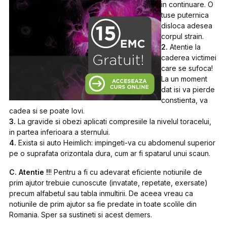
in continuare. O
tuse puternica
disloca adesea
corpul strain.
2.
Atentie la
caderea victimei
care se sufoca!
La un moment
dat isi va pierde
constienta, va
cadea si se poate lovi.
3.
La gravide si obezi aplicati compresiile la nivelul toracelui,
in partea inferioara a sternului.
4.
Exista si auto Heimlich: impingeti-va cu abdomenul superior
pe o suprafata orizontala dura, cum ar fi spatarul unui scaun.
C. Atentie !!
! Pentru a fi cu adevarat eficiente notiunile de
prim ajutor trebuie cunoscute (invatate, repetate, exersate)
precum alfabetul sau tabla inmultirii. De aceea vreau ca
notiunile de prim ajutor sa fie predate in toate scolile din
Romania. Sper sa sustineti si acest demers.