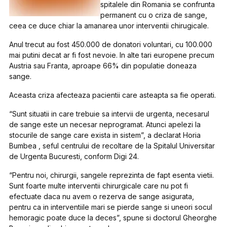
spitalele din Romania se confrunta
permanent cu o criza de sange,
ceea ce duce chiar la amanarea unor interventii chirugicale.
Anul trecut au fost 450.000 de donatori voluntari, cu 100.000
mai putini decat ar fi fost nevoie. In alte tari europene precum
Austria sau Franta, aproape 66% din populatie doneaza
sange.
Aceasta criza afecteaza pacientii care asteapta sa fie operati.
“Sunt situatii in care trebuie sa intervii de urgenta, necesarul
de sange este un necesar neprogramat. Atunci apelezi la
stocurile de sange care exista in sistem”, a declarat Horia
Bumbea , seful centrului de recoltare de la Spitalul Universitar
de Urgenta Bucuresti, conform Digi 24.
“Pentru noi, chirurgii, sangele reprezinta de fapt esenta vietii.
Sunt foarte multe interventii chirurgicale care nu pot fi
efectuate daca nu avem o rezerva de sange asigurata,
pentru ca in interventiile mari se pierde sange si uneori socul
hemoragic poate duce la deces”, spune si doctorul Gheorghe