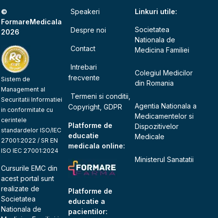
©
Speakeri
Linkuri utile:
FormareMedicala
Societatea
Despre noi
2026
Nationala de
Contact
Medicina Familiei
Intrebari
Colegiul Medicilor
frecvente
Sistem de
din Romania
Management al
Termeni si conditii,
Securitatii Informatiei
Agentia Nationala a
Copyright, GDPR
in conformitate cu
Medicamentelor si
cerintele
Platforme de
Dispozitivelor
standardelor ISO/IEC
educatie
Medicale
27001:2022 / SR EN
medicala online:
ISO IEC 27001:2024
Ministerul Sanatatii
Cursurile EMC din
acest portal sunt
realizate de
Platforme de
Societatea
educatie a
Nationala de
pacientilor: