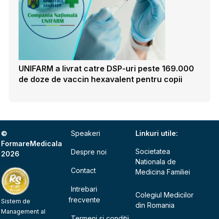
UNIFARM a livrat catre DSP-uri peste 169.000
de doze de vaccin hexavalent pentru copii
©
Speakeri
Linkuri utile:
FormareMedicala
Societatea
Despre noi
2026
Nationala de
Contact
Medicina Familiei
Intrebari
Colegiul Medicilor
frecvente
Sistem de
din Romania
Management al
Termeni si conditii,