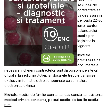
sesiunea de
contractare se
va desfasura in
perioada 22–30
iunie, conform
calendarului
stabilit prin
legislatia in
vigoare.
Institutia
precizeaza ca
documentele
necesare incheierii contractelor sunt disponibile pe site-ul
oficial si la sediul institutiei, iar dosarele trebuie transmise
exclusiv in format electronic, semnate cu semnatura
electronica extinsa.
Etichete:
medici de familie constanta
,
cas constanta
,
asistenta
medical primara constanta
,
posturi medici de familie mediul
rural
,