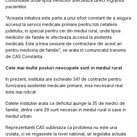
comunitatile unde lipsa medicilor afecteaza direct ingrijirea
pacientilor.
“Aceasta initiativa este parte a unui efort constant de a asigura
accesul la servicii medicale primare pentru toti cetatenii
judetului, in special pentru cei din mediul rural, unde lipsa
medicilor de familie le afecteaza accesul la asistenta
medicala. Este a treia sesiune de contractare din acest an
pentru medicina de familie”, se arata in comunicatul transmis
de CAS Constanta.
Cele mai multe posturi neocupate sunt in mediul rural
In prezent, institutia are incheiate 341 de contracte pentru
furnizarea asistentei medicale primare, insa necesarul real
este mai ridicat.
Datele institutiei arata ca deficitul ajunge la 35 de medici de
familie, dintre care 29 sunt necesari in mediul rural si sase in
mediul urban.
Reprezentantii CAS subliniaza ca problema nu este una
izolata, ci se regaseste la nivel national, iar legislatia actuala