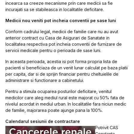
incearca sa creeze mecanisme prin care medicii sa fie
incurajati sa se stabileasca in localitatile deficitare.
Medicii nou veniti pot incheia conventii pe sase luni
Conform cadrului legal, medicii de familie care nu au avut
anterior contract cu Casa de Asigurari de Sanatate in
localitatea respectiva pot incheia conventii de furnizare de
servicii medicale pentru o perioada de sase luni.
In aceasta perioada, acestia isi pot forma propria lista de
pacienti si beneficiaza de un venit lunar calculat pe baza platii
per capita, dar si de sprijin financiar pentru cheltuielile de
administrare si functionare a cabinetului.
Pentru a stimula ocuparea posturilor deficitare, venitul
medicilor care aleg mediul rural este majorat cu 50% fata de
nivelul acordat in mediul urban. In localitatile fara niciun medic
de familie, majorarea poate ajunge pana la 100%.
Calendarul sesiunii de contractare
Potrivit CAS
Constanta,