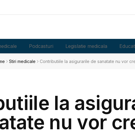
edicale
Podcasturi
Legislatie medicala
Educat
me
Stiri medicale
Contributiile la asigurarile de sanatate nu vor cr
utiile la asigur
atate nu vor cr