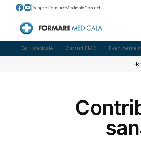
Despre FormareMedicala
Contact
Stiri medicale
Cursuri EMC
Evenimente m
Ho
Contrib
san