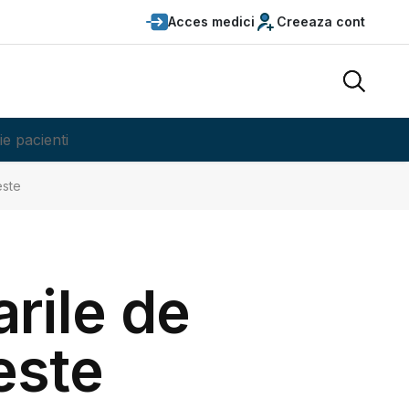
Acces medici
Creeaza cont
ie pacienti
este
arile de
este