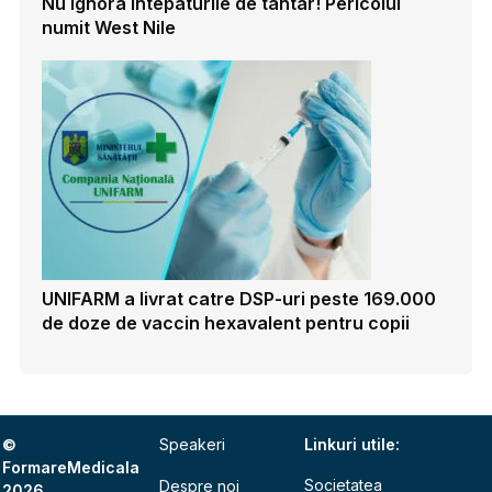
Nu ignora intepaturile de tantar! Pericolul
numit West Nile
UNIFARM a livrat catre DSP-uri peste 169.000
de doze de vaccin hexavalent pentru copii
©
Speakeri
Linkuri utile:
FormareMedicala
Societatea
Despre noi
2026