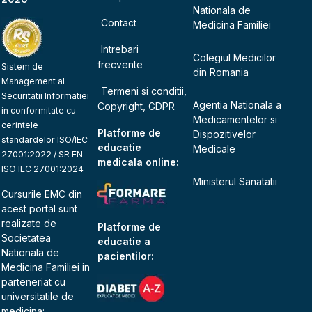
Nationala de
Contact
Medicina Familiei
Intrebari
Colegiul Medicilor
frecvente
Sistem de
din Romania
Management al
Termeni si conditii,
Securitatii Informatiei
Agentia Nationala a
Copyright, GDPR
in conformitate cu
Medicamentelor si
cerintele
Platforme de
Dispozitivelor
standardelor ISO/IEC
educatie
Medicale
27001:2022 / SR EN
medicala online:
ISO IEC 27001:2024
Ministerul Sanatatii
Cursurile EMC din
acest portal sunt
realizate de
Platforme de
Societatea
educatie a
Nationala de
pacientilor:
Medicina Familiei
in
parteneriat cu
universitatile de
medicina: