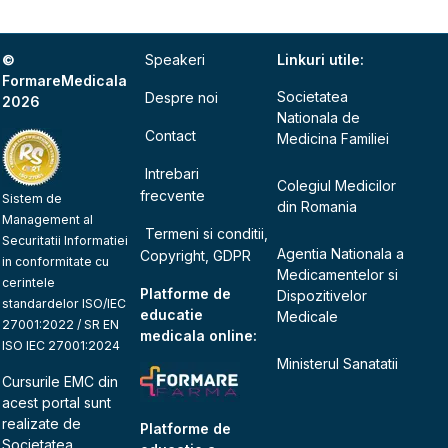
©
Speakeri
Linkuri utile:
FormareMedicala
Societatea
Despre noi
2026
Nationala de
Contact
Medicina Familiei
Intrebari
Colegiul Medicilor
frecvente
Sistem de
din Romania
Management al
Termeni si conditii,
Securitatii Informatiei
Agentia Nationala a
Copyright, GDPR
in conformitate cu
Medicamentelor si
cerintele
Platforme de
Dispozitivelor
standardelor ISO/IEC
educatie
Medicale
27001:2022 / SR EN
medicala online:
ISO IEC 27001:2024
Ministerul Sanatatii
Cursurile EMC din
acest portal sunt
realizate de
Platforme de
Societatea