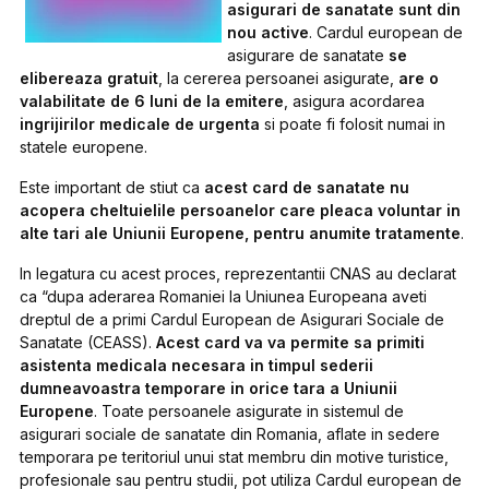
asigurari de sanatate sunt din
nou active
. Cardul european de
asigurare de sanatate
se
elibereaza gratuit
, la cererea persoanei asigurate,
are o
valabilitate de 6 luni de la emitere
, asigura acordarea
ingrijirilor medicale de urgenta
si poate fi folosit numai in
statele europene.
Este important de stiut ca
acest card de sanatate nu
acopera cheltuielile persoanelor care pleaca voluntar in
alte tari ale Uniunii Europene, pentru anumite tratamente
.
In legatura cu acest proces, reprezentantii CNAS au declarat
ca “dupa aderarea Romaniei la Uniunea Europeana aveti
dreptul de a primi Cardul European de Asigurari Sociale de
Sanatate (CEASS).
Acest card va va permite sa primiti
asistenta medicala necesara in timpul sederii
dumneavoastra temporare in orice tara a Uniunii
Europene
. Toate persoanele asigurate in sistemul de
asigurari sociale de sanatate din Romania, aflate in sedere
temporara pe teritoriul unui stat membru din motive turistice,
profesionale sau pentru studii, pot utiliza Cardul european de