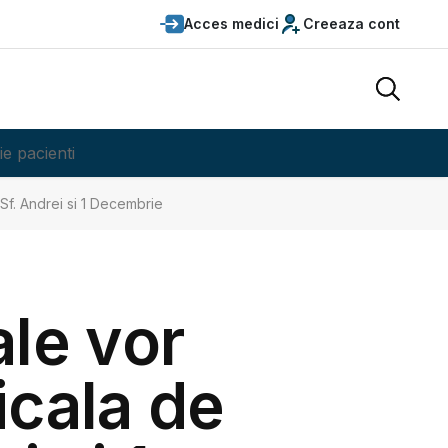
Acces medici
Creeaza cont
ie pacienti
Sf. Andrei si 1 Decembrie
ale vor
icala de