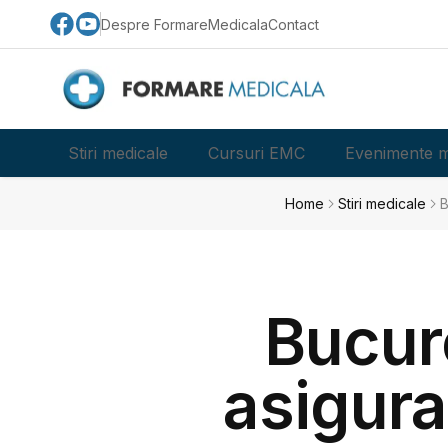
Despre FormareMedicala
Contact
Stiri medicale
Cursuri EMC
Evenimente m
Home
Stiri medicale
B
Bucure
asigura