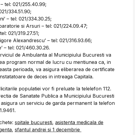
 – tel: 021/255.40.99;
 021/334.51.90;
i’ – tel: 021/334.30.25;
aratorie si Arsuri – tel: 021/224.09.47;
tel: 021/319.27.51;
rigore Alexandrescu’ – tel: 021/316.93.66;
’ – tel: 021/460.30.26.
rviciul de Ambulanta al Municipiului Bucuresti va
ea program normal de lucru cu mentiunea ca, in
easta perioada, va asigura eliberarea de certificate
nstatatoare de deces in intreaga Capitala.
licitarile populatiei vor fi preluate la telelefon 112.
rectia de Sanatate Publica a Municipiului Bucuresti
 asigura un serviciu de garda permanent la telefon
1.9461.
ichete:
spitale bucuresti
,
asistenta medicala de
genta
,
sfantul andrei si 1 decembrie