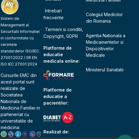
Intrebari
Colegiul Medicilor
frecvente
Sistem de
din Romania
Management al
Termeni si conditii,
Securitatii Informatiei
Agentia Nationala a
Copyright, GDPR
in conformitate cu
Medicamentelor si
cerintele
Platforme de
Dispozitivelor
standardelor ISO/IEC
educatie
Medicale
27001:2022 / SR EN
medicala online:
ISO IEC 27001:2024
Ministerul Sanatatii
Cursurile EMC din
acest portal sunt
realizate de
Platforme de
Societatea
educatie a
Nationala de
pacientilor:
Medicina Familiei
in
parteneriat cu
universitatile de
medicina:
Realizat de: