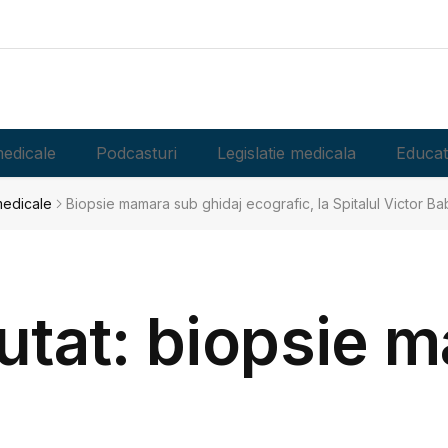
edicale
Podcasturi
Legislatie medicala
Educat
 medicale
Biopsie mamara sub ghidaj ecografic, la Spitalul Victor B
autat: biopsie 