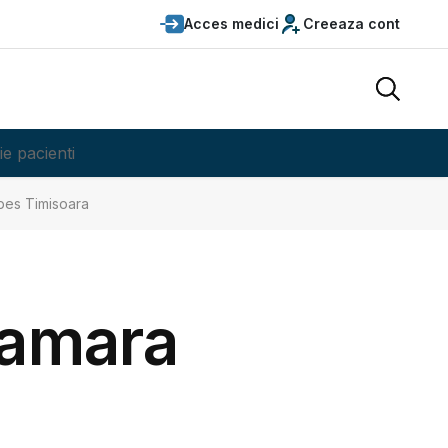
Acces medici
Creeaza cont
ie pacienti
abes Timisoara
mamara