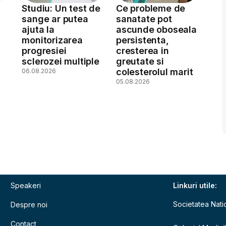
Studiu: Un test de
Ce probleme de
sange ar putea
sanatate pot
ajuta la
ascunde oboseala
monitorizarea
persistenta,
a
progresiei
cresterea in
sclerozei multiple
greutate si
colesterolul marit
06.08.2026
05.08.2026
Speakeri
Linkuri utile:
Societatea Nati
Despre noi
Contact