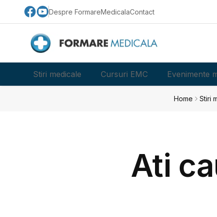
Despre FormareMedicala
Contact
Stiri medicale
Cursuri EMC
Evenimente m
Home
Stiri
Ati c