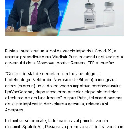
Rusia a inregistrat un al doilea vaccin impotriva Covid-19, a
anuntat presedintele rus Vladimir Putin in cadrul unei sedinte a
guvernului de la Moscova, potrivit Reuters, EFE si Interfax.
“Centrul de stat de cercetare pentru virusologie si
biotehnologie Vektor din Novosibirsk (Siberia) a inregistrat
astazi (miercuri) un al doilea vaccin impotriva coronavirusului:
EpiVacCorona’, dupa incheierea primelor etape ale testelor
efectuate pe om luna trecuta”, a spus Putin, felicitand oamenii
de stiinta implicati in dezvoltarea acestuia, relateaza si
Agerpres
.
Potrivit surselor citate, la fel ca in cazul primului vaccin
denumit ‘Sputnik V’ , Rusia isi va promova si al doilea vaccin in