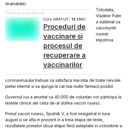
strainatate/
Totodata,
Continut educational:
Vladimir Putin
Curs GRATUIT,
12
EMC:
a subliniat ca
Proceduri de
vaccinurile
rusesti
vaccinare si
impotriva
procesul de
recuperare a
vaccinarilor
coronavirusului trebuie sa satisfaca mai intai de toate nevoile
pietei interne si sa ajunga la cat mai multe farmacii posibil.
Guvernul rus a anuntat ca 40.000 de voluntari vor participa la
testele clinice ale celui de-al doilea vaccin rusesc.
Primul vaccin rusesc, Sputnik V, a fost inregistrat in luna
august si se afla in prezent in a treia etapa de teste,
rezultatele primelor doua etape fiind asteptate in octombrie si