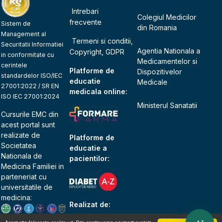
Intrebari
Colegiul Medicilor
frecvente
Sistem de
din Romania
Management al
Termeni si conditii,
Securitatii Informatiei
Agentia Nationala a
Copyright, GDPR
in conformitate cu
Medicamentelor si
cerintele
Platforme de
Dispozitivelor
standardelor ISO/IEC
educatie
Medicale
27001:2022 / SR EN
medicala online:
ISO IEC 27001:2024
Ministerul Sanatatii
Cursurile EMC din
acest portal sunt
realizate de
Platforme de
Societatea
educatie a
Nationala de
pacientilor:
Medicina Familiei
in
parteneriat cu
universitatile de
medicina:
Realizat de: