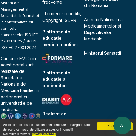
frecvente
Sistem de
din Romania
Management al
Termeni si conditii,
Securitatii Informatiei
Agentia Nationala a
Copyright, GDPR
in conformitate cu
Medicamentelor si
cerintele
Platforme de
Dispozitivelor
standardelor ISO/IEC
educatie
Medicale
27001:2022 / SR EN
medicala online:
ISO IEC 27001:2024
Ministerul Sanatatii
Cursurile EMC din
acest portal sunt
realizate de
Platforme de
Societatea
educatie a
Nationala de
pacientilor:
Medicina Familiei
in
parteneriat cu
universitatile de
medicina:
Realizat de:
AI
Acest site foloseste cookie-uri. Prin continuarea navigarii sunteti
Am inteles
de acord cu modul de utilizare a acestor informatii.
Mai multe informatii:
Termeni si conditii