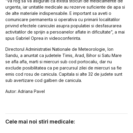
“Va rog sa va asigurati ca exista stocuri de medicamente de
urgenta, iar unitatile medicale au rezerve suficiente de apa si
de alte materiale indispensabile. E important sa aveti o
comunicare permanenta si operativa cu primarii localitatilor
privind efectele caniculei asupra populatiei si desfasurarea
activitatilor de sprijin a persoanelor aflate in dificultate”, a mai
spus Gabriel Oprea in videoconferinta.
Directorul Administratiei Nationale de Meteorologie, Ion
Sandu, a anuntat ca judetele Timis, Arad, Bihor si Satu Mare
se afla afla, marti si miercuri sub cod portocaliu, dar nu
exclude posibilitatea ca pe parcursul zilei de miercuri sa fie
emis cod rosu de canicula. Capitala si alte 32 de judete sunt
sub avertizare cod galben de canicula.
Autor: Adriana Pavel
Cele mai noi stiri medicale: