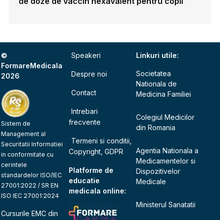
de doze de vaccin hexavalent pentru copii
©
Speakeri
Linkuri utile:
FormareMedicala
Societatea
Despre noi
2026
Nationala de
Contact
Medicina Familiei
Intrebari
Colegiul Medicilor
frecvente
Sistem de
din Romania
Management al
Termeni si conditii,
Securitatii Informatiei
Agentia Nationala a
Copyright, GDPR
in conformitate cu
Medicamentelor si
cerintele
Platforme de
Dispozitivelor
standardelor ISO/IEC
educatie
Medicale
27001:2022 / SR EN
medicala online:
ISO IEC 27001:2024
Ministerul Sanatatii
Cursurile EMC din