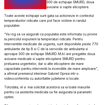
300 de echipaje SMURD, doua
avioane si sapte elicoptere.
Toate aceste echipaje sunt gata sa actioneze in contextul
temperaturilor ridicate care pot face victime in randul
populatiei.
“Va rog sa va asigurati ca populatia este informata cu privire
la pericolul expunerii la temperaturi ridicate. Pentru
interventiile medicale de urgenta, sunt disponibile peste 770
ambulante de tip B si C de la serviciile de ambulanta si
aproape 300 de echipaje SMURD. M.A.I are pregatite doua
avioane medicale si sapte elicoptere SMURD pentru
preluarea urgentelor, dar si alte elicoptere de mare
capacitate pentru interventii la incendiile de mare amploare”,
a afirmat premierul interimar Gabriel Oprea intr-o
videoconferinta cu autoritatile judetene si locale.
Totodata, el a mai solicitat acestora sa ia toate masurile
pentru ca asistenta medicala sa fie asigurata la parametri
optimi.