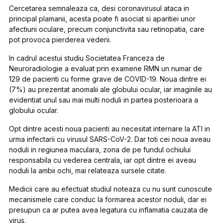
Cercetarea semnaleaza ca, desi coronavirusul ataca in
principal plamanii, acesta poate fi asociat si aparitiei unor
afectiuni oculare, precum conjunctivita sau retinopatia, care
pot provoca pierderea vederii.
In cadrul acestui studiu Societatea Franceza de
Neuroradiologie a evaluat prin examene RMN un numar de
129 de pacienti cu forme grave de COVID-19. Noua dintre ei
(7%) au prezentat anomalii ale globului ocular, iar imaginile au
evidentiat unul sau mai multi noduli in partea posterioara a
globului ocular.
Opt dintre acesti noua pacienti au necesitat internare la ATI in
urma infectarii cu virusul SARS-CoV-2. Dar toti cei noua aveau
noduli in regiunea maculara, zona de pe fundul ochiului
responsabila cu vederea centrala, iar opt dintre ei aveau
noduli la ambii ochi, mai relateaza sursele citate.
Medicii care au efectuat studiul noteaza cu nu sunt cunoscute
mecanismele care conduc la formarea acestor noduli, dar ei
presupun ca ar putea avea legatura cu inflamatia cauzata de
virus.