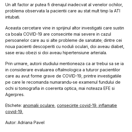
Un alt factor ar putea fi drenajul inadecvat al venelor ochilor,
problema observata la pacientii care au stat mult timp la ATI
intubati.
Aceasta cercetare vine in sprijinul altor investigatii care sustin
ca boala COVID-19 are consecinte mai severe in cazul
persoanelor care au si alte probleme de sanatate; dintre cei
noua pacienti descoperiti cu noduli oculari, doi aveau diabet,
sase erau obezi si doi aveau hipertensiune arteriala.
Prin urmare, autorii studiului mentioneaza ca ar trebui sa se ia
in considerare evaluarea oftalmologica a tuturor pacientilor
care au avut forme grave de COVID-19, printre investigatiile
pe care le recomanda numarandu-se examenul fundului de
ochi si tomografia in coerenta optica, mai noteaza EFE si
Agerpres.
Etichete:
anomalii oculare
,
consecinte covid-19
,
inflamatie
covid-19,
Autor: Adriana Pavel