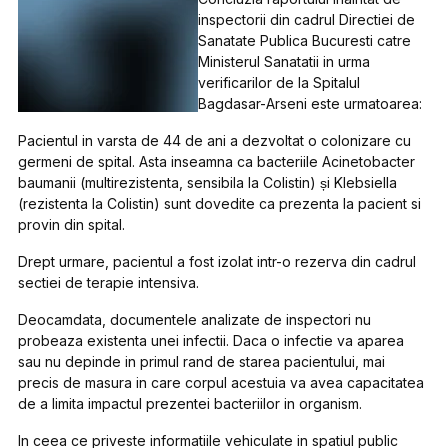
inspectorii din cadrul Directiei de
Sanatate Publica Bucuresti catre
Ministerul Sanatatii in urma
verificarilor de la Spitalul
Bagdasar-Arseni este urmatoarea:
Pacientul in varsta de 44 de ani a dezvoltat o colonizare cu
germeni de spital. Asta inseamna ca bacteriile Acinetobacter
baumanii (multirezistenta, sensibila la Colistin) și Klebsiella
(rezistenta la Colistin) sunt dovedite ca prezenta la pacient si
provin din spital.
Drept urmare, pacientul a fost izolat intr-o rezerva din cadrul
sectiei de terapie intensiva.
Deocamdata, documentele analizate de inspectori nu
probeaza existenta unei infectii. Daca o infectie va aparea
sau nu depinde in primul rand de starea pacientului, mai
precis de masura in care corpul acestuia va avea capacitatea
de a limita impactul prezentei bacteriilor in organism.
In ceea ce priveste informatiile vehiculate in spatiul public