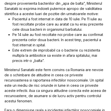
despre provenienta bacteriilor din „apa de balta”, Ministerul
Sanatatii isi exprima indoieli puternice apropo de validitatea
stiintifica a acestei luari de pozitie din urmatoarele motive:
Pacientul a fost internat in data de 10 iulie. Pe 11 iulie au
fost recoltate probe care au aratat ca nu erau prezente
cele doua bacterii in organismul barbatului.
Pe 14 iulie au fost recoltate noi probe care au confirmat
prezenta celor doua bacterii. In acest timp, pacientul a
fost internat in spital.
Este extrem de improbabil ca o bacterie cu rezistenta
multipla la antibiotice sa existe in afara spitalului, mai
precis intr-o „balta”.
Ministerul Sanatatii este ferm convins ca Romania are nevoie
de o schimbare de atitudine in ceea ce priveste
recunoasterea si raportarea infectiilor nosocomiale. Un spital
este un mediu de risc oriunde in lume in ceea ce priveste
aceste infectii. Asa ca singura atitudine corecta este aceea de
recunoastere, de asumare si de lucru activ pentru controlul
acestui fenomen.
Fara o dimensiune reala a incidentei infectiilor nosocomiale in