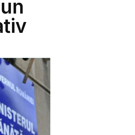
 un
tiv