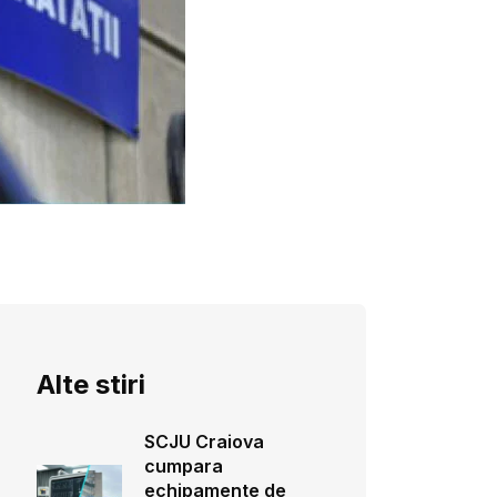
Alte stiri
SCJU Craiova
cumpara
echipamente de