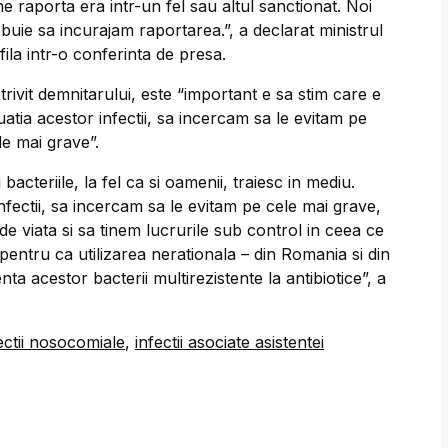
ne raporta era intr-un fel sau altul sanctionat. Noi
ebuie sa incurajam raportarea.”, a declarat ministrul
fila intr-o conferinta de presa.
trivit demnitarului, este “important e sa stim care e
tuatia acestor infectii, sa incercam sa le evitam pe
le mai grave”.
i bacteriile, la fel ca si oamenii, traiesc in mediu.
nfectii, sa incercam sa le evitam pe cele mai grave,
e viata si sa tinem lucrurile sub control in ceea ce
, pentru ca utilizarea nerationala – din Romania si din
ta acestor bacterii multirezistente la antibiotice”, a
ectii nosocomiale
,
infectii asociate asistentei