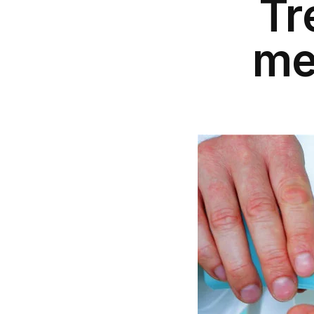
Tr
me