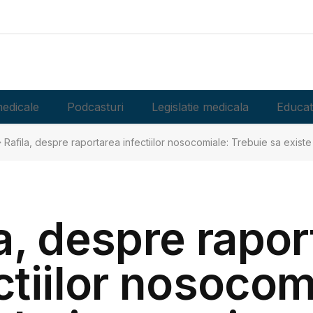
edicale
Podcasturi
Legislatie medicala
Educat
Rafila, despre raportarea infectiilor nosocomiale: Trebuie sa existe
a, despre rapo
ctiilor nosocom