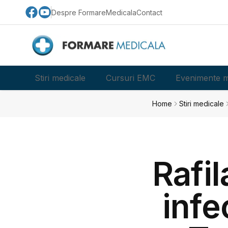
Despre FormareMedicala
Contact
Stiri medicale
Cursuri EMC
Evenimente m
Home
Stiri medicale
Rafil
infe