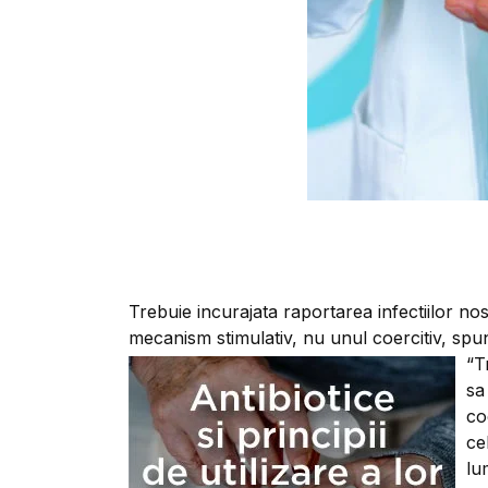
Trebuie incurajata raportarea infectiilor no
mecanism stimulativ, nu unul coercitiv, spun
“T
sa
co
ce
lu