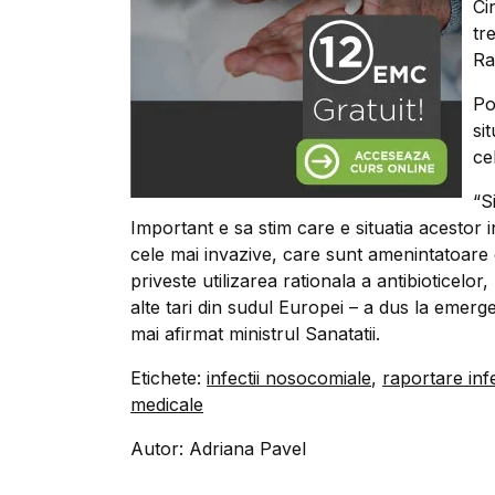
Ci
tr
Ra
Po
si
ce
“S
Important e sa stim care e situatia acestor i
cele mai invazive, care sunt amenintatoare d
priveste utilizarea rationala a antibioticelor
alte tari din sudul Europei – a dus la emergen
mai afirmat ministrul Sanatatii.
Etichete:
infectii nosocomiale
,
raportare inf
medicale
Autor: Adriana Pavel