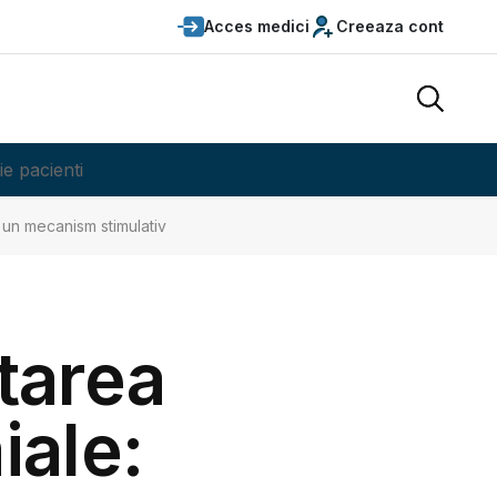
Acces medici
Creeaza cont
ie pacienti
 un mecanism stimulativ
rtarea
iale: