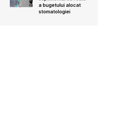
a bugetului alocat
stomatologiei