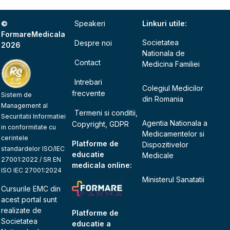
©
Speakeri
Linkuri utile:
FormareMedicala
Societatea
Despre noi
2026
Nationala de
Contact
Medicina Familiei
Intrebari
Colegiul Medicilor
frecvente
Sistem de
din Romania
Management al
Termeni si conditii,
Securitatii Informatiei
Agentia Nationala a
Copyright, GDPR
in conformitate cu
Medicamentelor si
cerintele
Platforme de
Dispozitivelor
standardelor ISO/IEC
educatie
Medicale
27001:2022 / SR EN
medicala online:
ISO IEC 27001:2024
Ministerul Sanatatii
Cursurile EMC din
acest portal sunt
realizate de
Platforme de
Societatea
educatie a