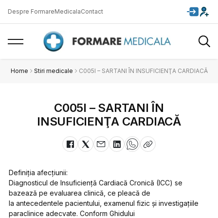
Despre FormareMedicala
Contact
Home
Stiri medicale
C005I – SARTANI ÎN INSUFICIENŢA CARDIACĂ
C005I – SARTANI ÎN
INSUFICIENŢA CARDIACĂ
Definiţia afecţiunii:
Diagnosticul de Insuficienţă Cardiacă Cronică (ICC) se
bazează pe evaluarea clinică, ce pleacă de
la antecedentele pacientului, examenul fizic şi investigaţiile
paraclinice adecvate. Conform Ghidului