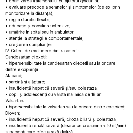
• optimizarea tratamentului cu ajutorul ghidurilor;
• evaluare precoce a semnelor şi simptomelor (de ex. prin
monitorizare la distanţă);
• regim diuretic flexibil;
• educaţie şi consiliere intensive;
• urmărire în spital sau în ambulator;
• atenţie la strategiile comportamentale;
• creşterea complianţei.
IV. Criterii de excludere din tratament:
Candesartan cilexetil:
• hipersensibilitate la candesartan cilexetil sau la oricare
dintre excipienţii
Atacand;
• sarcină şi alăptare;
• insuficienţă hepatică severă şi/sau colestază;
• copii şi adolescenţi cu vârsta mai mică de 18 ani.
Valsartan:
• hipersensibilitate la valsartan sau la oricare dintre excipienţii
Diovan;
• insuficienţă hepatică severă, ciroza biliară şi colestază;
• insuficienţă renală severă (clearance creatinina < 10 ml/min)
şi pacienţi care efectuează dializă;