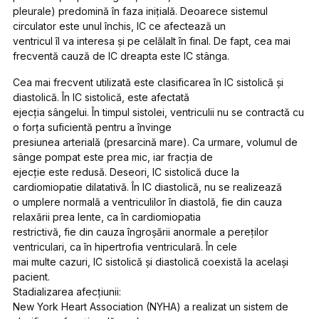
pleurale) predomină în faza iniţială. Deoarece sistemul
circulator este unul închis, IC ce afectează un
ventricul îl va interesa şi pe celălalt în final. De fapt, cea mai
frecventă cauză de IC dreapta este IC stânga.
Cea mai frecvent utilizată este clasificarea în IC sistolică şi
diastolică. În IC sistolică, este afectată
ejecţia sângelui. În timpul sistolei, ventriculii nu se contractă cu
o forţa suficientă pentru a învinge
presiunea arterială (presarcină mare). Ca urmare, volumul de
sânge pompat este prea mic, iar fracţia de
ejecţie este redusă. Deseori, IC sistolică duce la
cardiomiopatie dilatativă. În IC diastolică, nu se realizează
o umplere normală a ventriculilor în diastolă, fie din cauza
relaxării prea lente, ca în cardiomiopatia
restrictivă, fie din cauza îngroşării anormale a pereţilor
ventriculari, ca în hipertrofia ventriculară. În cele
mai multe cazuri, IC sistolică şi diastolică coexistă la acelaşi
pacient.
Stadializarea afecţiunii:
New York Heart Association (NYHA) a realizat un sistem de