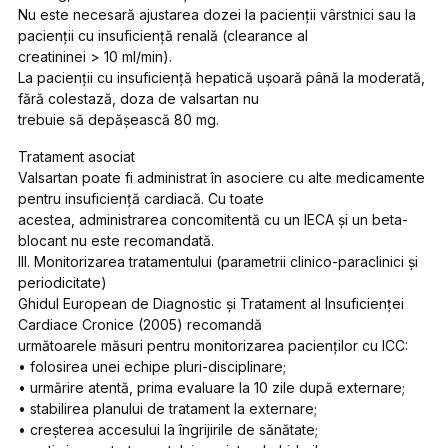
Nu este necesară ajustarea dozei la pacienţii vârstnici sau la
pacienţii cu insuficienţă renală (clearance al
creatininei > 10 ml/min).
La pacienţii cu insuficienţă hepatică uşoară până la moderată,
fără colestază, doza de valsartan nu
trebuie să depăşească 80 mg.
Tratament asociat
Valsartan poate fi administrat în asociere cu alte medicamente
pentru insuficienţă cardiacă. Cu toate
acestea, administrarea concomitentă cu un IECA şi un beta-
blocant nu este recomandată.
III. Monitorizarea tratamentului (parametrii clinico-paraclinici şi
periodicitate)
Ghidul European de Diagnostic şi Tratament al Insuficienţei
Cardiace Cronice (2005) recomandă
următoarele măsuri pentru monitorizarea pacienţilor cu ICC:
• folosirea unei echipe pluri-disciplinare;
• urmărire atentă, prima evaluare la 10 zile după externare;
• stabilirea planului de tratament la externare;
• creşterea accesului la îngrijirile de sănătate;