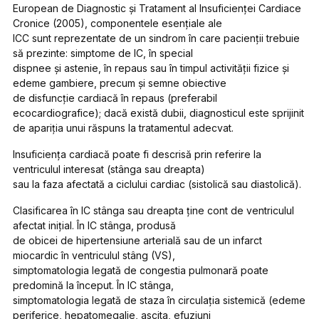
European de Diagnostic şi Tratament al Insuficienţei Cardiace
Cronice (2005), componentele esenţiale ale
ICC sunt reprezentate de un sindrom în care pacienţii trebuie
să prezinte: simptome de IC, în special
dispnee şi astenie, în repaus sau în timpul activităţii fizice şi
edeme gambiere, precum şi semne obiective
de disfuncţie cardiacă în repaus (preferabil
ecocardiografice); dacă există dubii, diagnosticul este sprijinit
de apariţia unui răspuns la tratamentul adecvat.
Insuficienţa cardiacă poate fi descrisă prin referire la
ventriculul interesat (stânga sau dreapta)
sau la faza afectată a ciclului cardiac (sistolică sau diastolică).
Clasificarea în IC stânga sau dreapta ţine cont de ventriculul
afectat iniţial. În IC stânga, produsă
de obicei de hipertensiune arterială sau de un infarct
miocardic în ventriculul stâng (VS),
simptomatologia legată de congestia pulmonară poate
predomină la început. În IC stânga,
simptomatologia legată de staza în circulaţia sistemică (edeme
periferice, hepatomegalie, ascita, efuziuni