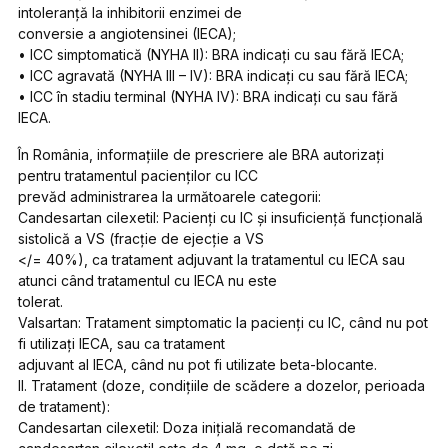
intoleranţă la inhibitorii enzimei de
conversie a angiotensinei (IECA);
• ICC simptomatică (NYHA II): BRA indicaţi cu sau fără IECA;
• ICC agravată (NYHA III – IV): BRA indicaţi cu sau fără IECA;
• ICC în stadiu terminal (NYHA IV): BRA indicaţi cu sau fără
IECA.
În România, informaţiile de prescriere ale BRA autorizaţi
pentru tratamentul pacienţilor cu ICC
prevăd administrarea la următoarele categorii:
Candesartan cilexetil: Pacienţi cu IC şi insuficienţă funcţională
sistolică a VS (fracţie de ejecţie a VS
</= 40%), ca tratament adjuvant la tratamentul cu IECA sau
atunci când tratamentul cu IECA nu este
tolerat.
Valsartan: Tratament simptomatic la pacienţi cu IC, când nu pot
fi utilizaţi IECA, sau ca tratament
adjuvant al IECA, când nu pot fi utilizate beta-blocante.
II. Tratament (doze, condiţiile de scădere a dozelor, perioada
de tratament):
Candesartan cilexetil: Doza iniţială recomandată de