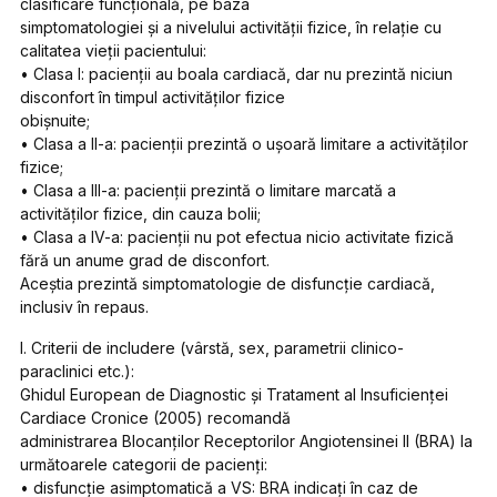
clasificare funcţională, pe baza
simptomatologiei şi a nivelului activităţii fizice, în relaţie cu
calitatea vieţii pacientului:
• Clasa I: pacienţii au boala cardiacă, dar nu prezintă niciun
disconfort în timpul activităţilor fizice
obişnuite;
• Clasa a II-a: pacienţii prezintă o uşoară limitare a activităţilor
fizice;
• Clasa a III-a: pacienţii prezintă o limitare marcată a
activităţilor fizice, din cauza bolii;
• Clasa a IV-a: pacienţii nu pot efectua nicio activitate fizică
fără un anume grad de disconfort.
Aceştia prezintă simptomatologie de disfuncţie cardiacă,
inclusiv în repaus.
I. Criterii de includere (vârstă, sex, parametrii clinico-
paraclinici etc.):
Ghidul European de Diagnostic şi Tratament al Insuficienţei
Cardiace Cronice (2005) recomandă
administrarea Blocanţilor Receptorilor Angiotensinei II (BRA) la
următoarele categorii de pacienţi:
• disfuncţie asimptomatică a VS: BRA indicaţi în caz de