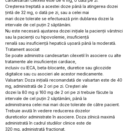
candesartan cilexetil este de 4 mg, o dată pe zi.
Creşterea treptată a acestei doze până la atingerea dozei
ţintă de 32 mg, o dată pe zi, sau a celei mai
mari doze tolerate se efectuează prin dublarea dozei la
intervale de cel puţin 2 săptămâni.
Nu este necesară ajustarea dozei iniţiale la pacienţii vârstnici
sau la pacienţii cu hipovolemie, insuficienţă
renală sau insuficienţă hepatică uşoară până la moderată.
Tratament asociat
Se poate administra candesartan cilexetil în asociere cu alte
tratamente ale insuficienţei cardiace,
inclusiv cu IECA, beta-blocante, diuretice sau glicozide
digitalice sau cu asocieri ale acestor medicamente.
Valsartan: Doza iniţială recomandată de valsartan este de 40
mg, administrată de 2 ori pe zi. Creşteri ale
dozei la 80 mg şi 160 mg de 2 ori pe zi trebuie făcute la
intervale de cel puţin 2 săptămâni, până la
administrarea celei mai mari doze tolerate de către pacient.
Trebuie avută în vedere reducerea dozelor
diureticelor administrate în asociere. Doza zilnică maximă
administrată în cadrul studiilor clinice este de
320 mg, administrată fracţionat.