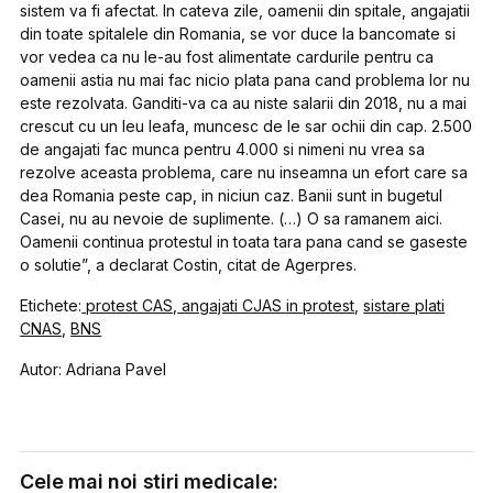
sistem va fi afectat. In cateva zile, oamenii din spitale, angajatii
din toate spitalele din Romania, se vor duce la bancomate si
vor vedea ca nu le-au fost alimentate cardurile pentru ca
oamenii astia nu mai fac nicio plata pana cand problema lor nu
este rezolvata. Ganditi-va ca au niste salarii din 2018, nu a mai
crescut cu un leu leafa, muncesc de le sar ochii din cap. 2.500
de angajati fac munca pentru 4.000 si nimeni nu vrea sa
rezolve aceasta problema, care nu inseamna un efort care sa
dea Romania peste cap, in niciun caz. Banii sunt in bugetul
Casei, nu au nevoie de suplimente. (…) O sa ramanem aici.
Oamenii continua protestul in toata tara pana cand se gaseste
o solutie”, a declarat Costin, citat de Agerpres.
Etichete:
protest CAS,
angajati CJAS in protest
,
sistare plati
CNAS
,
BNS
Autor: Adriana Pavel
Cele mai noi stiri medicale: