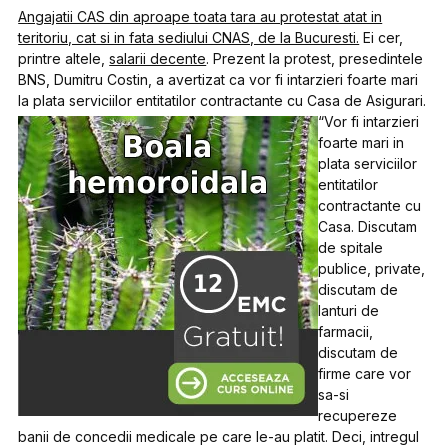
Angajatii CAS din aproape toata tara au protestat atat in
teritoriu, cat si in fata sediului CNAS, de la Bucuresti.
Ei cer,
printre altele,
salarii decente
. Prezent la protest, presedintele
BNS, Dumitru Costin, a avertizat ca vor fi intarzieri foarte mari
la plata serviciilor entitatilor contractante cu Casa de Asigurari.
“Vor fi intarzieri
foarte mari in
plata serviciilor
entitatilor
contractante cu
Casa. Discutam
de spitale
publice, private,
discutam de
lanturi de
farmacii,
discutam de
firme care vor
sa-si
recupereze
banii de concedii medicale pe care le-au platit. Deci, intregul