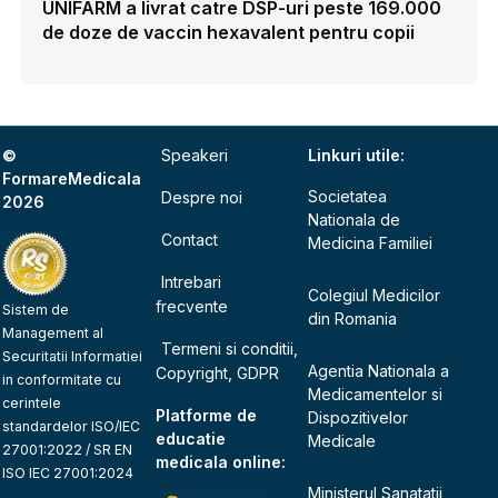
UNIFARM a livrat catre DSP-uri peste 169.000
de doze de vaccin hexavalent pentru copii
©
Speakeri
Linkuri utile:
FormareMedicala
Societatea
Despre noi
2026
Nationala de
Contact
Medicina Familiei
Intrebari
Colegiul Medicilor
frecvente
Sistem de
din Romania
Management al
Termeni si conditii,
Securitatii Informatiei
Agentia Nationala a
Copyright, GDPR
in conformitate cu
Medicamentelor si
cerintele
Platforme de
Dispozitivelor
standardelor ISO/IEC
educatie
Medicale
27001:2022 / SR EN
medicala online:
ISO IEC 27001:2024
Ministerul Sanatatii