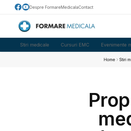
Despre FormareMedicala
Contact
Stiri medicale
Cursuri EMC
Evenimente m
Home
Stiri 
Prop
med