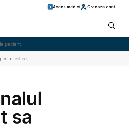
Acces medici
Creeaza cont
ie pacienti
pentru testare
nalul
t sa