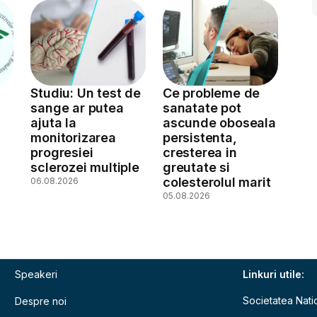
Studiu: Un test de
Ce probleme de
sange ar putea
sanatate pot
ajuta la
ascunde oboseala
monitorizarea
persistenta,
a
progresiei
cresterea in
sclerozei multiple
greutate si
colesterolul marit
06.08.2026
05.08.2026
Speakeri
Linkuri utile:
Societatea Nati
Despre noi