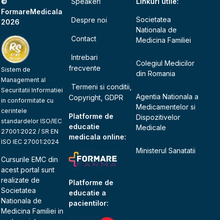
©
Speakeri
Linkuri utile:
FormareMedicala
Societatea
Despre noi
2026
Nationala de
Contact
Medicina Familiei
Intrebari
Colegiul Medicilor
frecvente
Sistem de
din Romania
Management al
Termeni si conditii,
Securitatii Informatiei
Agentia Nationala a
Copyright, GDPR
in conformitate cu
Medicamentelor si
cerintele
Platforme de
Dispozitivelor
standardelor ISO/IEC
educatie
Medicale
27001:2022 / SR EN
medicala online:
ISO IEC 27001:2024
Ministerul Sanatatii
Cursurile EMC din
acest portal sunt
realizate de
Platforme de
Societatea
educatie a
Nationala de
pacientilor:
Medicina Familiei
in