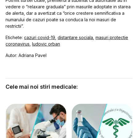
Potrivit sursei citate, premierul a subliniat ca autoritatile au in
vedere o “relaxare graduala” prin masurile adoptate in starea
de alerta, dar a avertizat ca “orice crestere semnificativa a
numarului de cazuri poate sa conduca la noi masuri de
restrictii”.
Etichete:
cazuri covid-19
,
distantare sociala
,
masuri protectie
coronavirus
,
ludovic orban
Autor: Adriana Pavel
Cele mai noi stiri medicale: