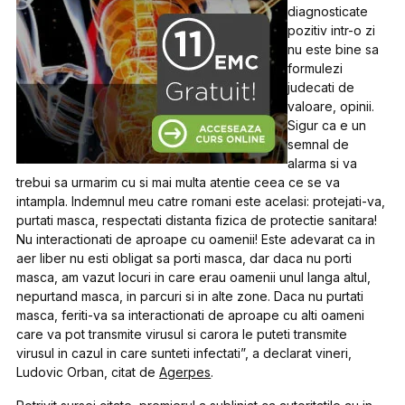
diagnosticate
pozitiv intr-o zi
nu este bine sa
formulezi
judecati de
valoare, opinii.
Sigur ca e un
semnal de
alarma si va
trebui sa urmarim cu si mai multa atentie ceea ce se va
intampla. Indemnul meu catre romani este acelasi: protejati-va,
purtati masca, respectati distanta fizica de protectie sanitara!
Nu interactionati de aproape cu oamenii! Este adevarat ca in
aer liber nu esti obligat sa porti masca, dar daca nu porti
masca, am vazut locuri in care erau oamenii unul langa altul,
nepurtand masca, in parcuri si in alte zone. Daca nu purtati
masca, feriti-va sa interactionati de aproape cu alti oameni
care va pot transmite virusul si carora le puteti transmite
virusul in cazul in care sunteti infectati”, a declarat vineri,
Ludovic Orban, citat de
Agerpes
.