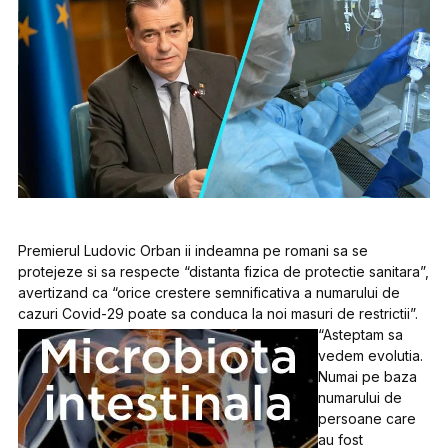
Premierul Ludovic Orban ii indeamna pe romani sa se
protejeze si sa respecte “distanta fizica de protectie sanitara”,
avertizand ca “orice crestere semnificativa a numarului de
cazuri Covid-29 poate sa conduca la noi masuri de restrictii”.
“Asteptam sa
vedem evolutia.
Numai pe baza
numarului de
persoane care
au fost