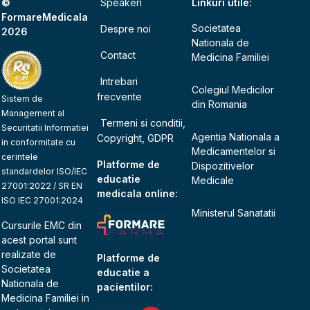
©
Speakeri
Linkuri utile:
FormareMedicala
Societatea
Despre noi
2026
Nationala de
Contact
Medicina Familiei
Intrebari
Colegiul Medicilor
frecvente
Sistem de
din Romania
Management al
Termeni si conditii,
Securitatii Informatiei
Agentia Nationala a
Copyright, GDPR
in conformitate cu
Medicamentelor si
cerintele
Platforme de
Dispozitivelor
standardelor ISO/IEC
educatie
Medicale
27001:2022 / SR EN
medicala online:
ISO IEC 27001:2024
Ministerul Sanatatii
Cursurile EMC din
acest portal sunt
realizate de
Platforme de
Societatea
educatie a
Nationala de
pacientilor:
Medicina Familiei
in