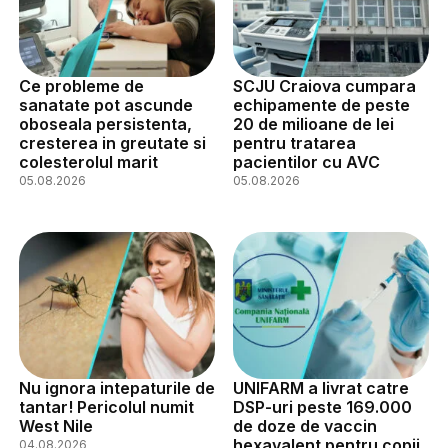
Ce probleme de
SCJU Craiova cumpara
sanatate pot ascunde
echipamente de peste
oboseala persistenta,
20 de milioane de lei
cresterea in greutate si
pentru tratarea
colesterolul marit
pacientilor cu AVC
05.08.2026
05.08.2026
Nu ignora intepaturile de
UNIFARM a livrat catre
tantar! Pericolul numit
DSP-uri peste 169.000
West Nile
de doze de vaccin
hexavalent pentru copii
04.08.2026