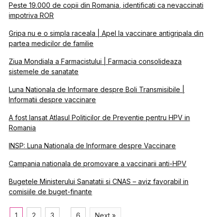
Peste 19.000 de copii din Romania, identificati ca nevaccinati
impotriva ROR
Gripa nu e o simpla raceala | Apel la vaccinare antigripala din
partea medicilor de familie
Ziua Mondiala a Farmacistului | Farmacia consolideaza
sistemele de sanatate
Luna Nationala de Informare despre Boli Transmisibile |
Informatii despre vaccinare
A fost lansat Atlasul Politicilor de Preventie pentru HPV in
Romania
INSP: Luna Nationala de Informare despre Vaccinare
Campania nationala de promovare a vaccinarii anti-HPV
Bugetele Ministerului Sanatatii si CNAS – aviz favorabil in
comisiile de buget-finante
1
2
3
…
6
Next »