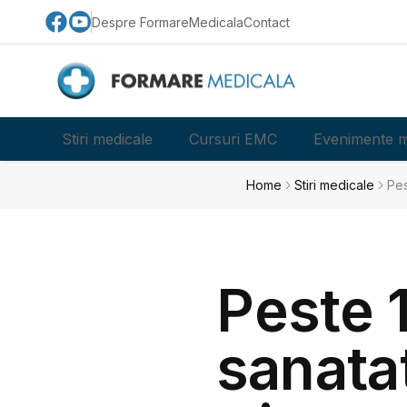
Despre FormareMedicala
Contact
Stiri medicale
Cursuri EMC
Evenimente m
Home
Stiri medicale
Pes
Peste 1
sanatat