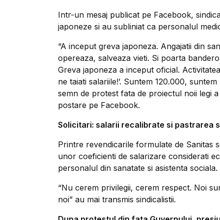
Intr-un mesaj publicat pe Facebook, sindical
japoneze si au subliniat ca personalul medica
“A inceput greva japoneza. Angajatii din san
opereaza, salveaza vieti. Si poarta banderol
Greva japoneza a inceput oficial. Activitate
ne taiati salariile!’. Suntem 120.000, suntem
semn de protest fata de proiectul noii legi a s
postare pe Facebook.
Solicitari: salarii recalibrate si pastrarea 
Printre revendicarile formulate de Sanitas s
unor coeficienti de salarizare considerati ec
personalul din sanatate si asistenta sociala.
“Nu cerem privilegii, cerem respect. Noi sunte
noi” au mai transmis sindicalistii.
Dupa protestul din fata Guvernului, pres