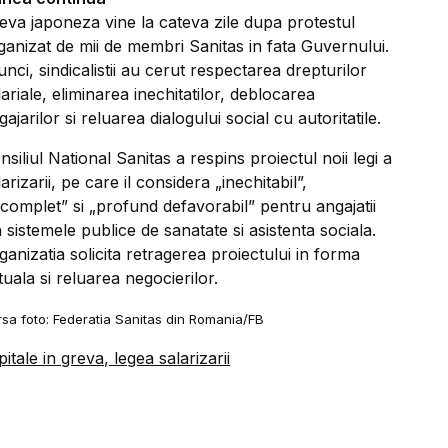
eva japoneza vine la cateva zile dupa protestul
ganizat de mii de membri Sanitas in fata Guvernului.
unci, sindicalistii au cerut respectarea drepturilor
lariale, eliminarea inechitatilor, deblocarea
gajarilor si reluarea dialogului social cu autoritatile.
nsiliul National Sanitas a respins proiectul noii legi a
larizarii, pe care il considera „inechitabil”,
ncomplet” si „profund defavorabil” pentru angajatii
n sistemele publice de sanatate si asistenta sociala.
ganizatia solicita retragerea proiectului in forma
tuala si reluarea negocierilor.
sa foto: Federatia Sanitas din Romania/FB
pitale in greva
,
legea salarizarii