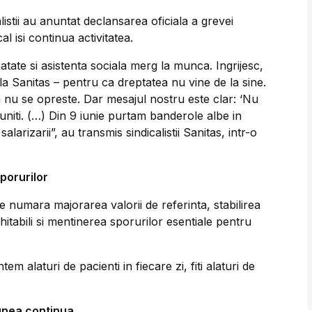
istii au anuntat declansarea oficiala a grevei
l isi continua activitatea.
atate si asistenta sociala merg la munca. Ingrijesc,
a Sanitas – pentru ca dreptatea nu vine de la sine.
a nu se opreste. Dar mesajul nostru este clar: ‘Nu
 uniti. (…) Din 9 iunie purtam banderole albe in
alarizarii”, au transmis sindicalistii Sanitas, intr-o
sporurilor
e numara majorarea valorii de referinta, stabilirea
hitabili si mentinerea sporurilor esentiale pentru
m alaturi de pacienti in fiecare zi, fiti alaturi de
iunea continua