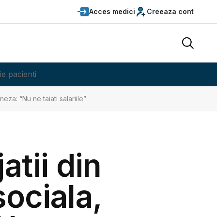
Acces medici
Creeaza cont
ie pacienti
eza: “Nu ne taiati salariile”
atii din
sociala,