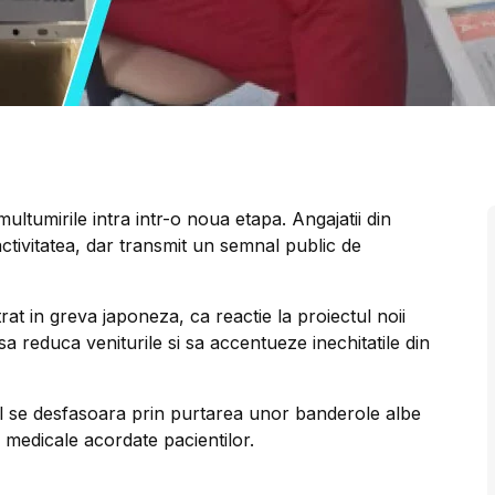
emultumirile intra intr-o noua etapa. Angajatii din
 activitatea, dar transmit un semnal public de
trat in greva japoneza, ca reactie la proiectul noii
 sa reduca veniturile si sa accentueze inechitatile din
tul se desfasoara prin purtarea unor banderole albe
r medicale acordate pacientilor.