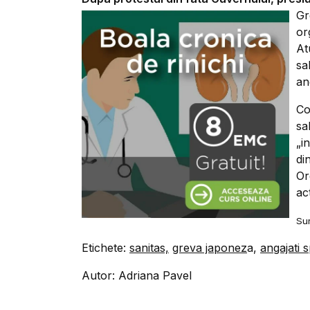
Gr
or
At
sa
an
Co
sa
„i
di
Or
ac
Sur
Etichete:
sanitas,
greva japonez
a,
angajati s
Autor: Adriana Pavel