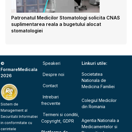
Patronatul Medicilor Stomatologi solicita CNAS
suplimentarea reala a bugetului alocat
stomatologiei
©
Speakeri
Linkuri utile:
FormareMedicala
Societatea
Despre noi
2026
Nationala de
Contact
Medicina Familiei
Intrebari
Colegiul Medicilor
frecvente
Sistem de
din Romania
Management al
Termeni si conditii,
Securitatii Informatiei
Agentia Nationala a
Copyright, GDPR
in conformitate cu
Medicamentelor si
cerintele