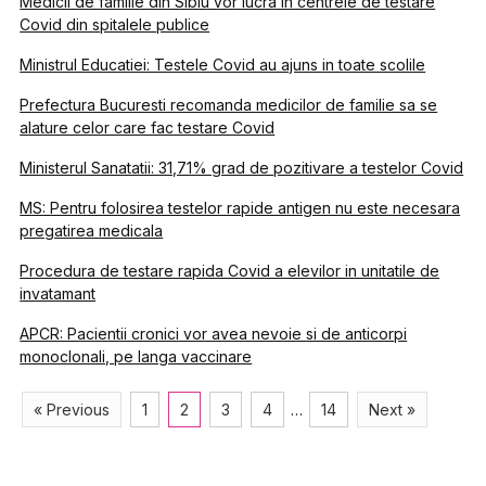
Medicii de familie din Sibiu vor lucra in centrele de testare
Covid din spitalele publice
Ministrul Educatiei: Testele Covid au ajuns in toate scolile
Prefectura Bucuresti recomanda medicilor de familie sa se
alature celor care fac testare Covid
Ministerul Sanatatii: 31,71% grad de pozitivare a testelor Covid
MS: Pentru folosirea testelor rapide antigen nu este necesara
pregatirea medicala
Procedura de testare rapida Covid a elevilor in unitatile de
invatamant
APCR: Pacientii cronici vor avea nevoie si de anticorpi
monoclonali, pe langa vaccinare
« Previous
1
2
3
4
…
14
Next »