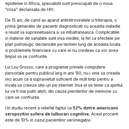
epidemie in Africa, specialistii sunt preocupati de o noua
“criza” declansata de HIV.
De 15 ani, de cand au aparut antiretroviralele si triterapia, o
prima generatie de pacienti diagnosticati cu aceasta maladie
a reusit sa supravietuiasca si sa imbatraneasca. Complicatiile
in materie de sanatate sunt insa inedite, la fel ca efectele pe
plan psihologic declansate pe termen lung de aceasta boala
si problemele financiare cu care ei nu credeau ca vor avea
timpul sa se confrunte.
Lui Lou Grosso, care a programat primele computere
personale pentru publicul larg in anii ’80, nu-i vine sa creada
nici acum ca a supravietuit suficient de mult timp pentru a
invata sa creeze site-uri pe internet. Insa el se teme ca spiritul
lui va fi mai putin alert, din cauza pierderilor de memorie cu
care se confrunta.
Un studiu recent a reliefat faptul ca
52% dintre americanii
seropozitivi sufera de tulburari cognitive.
Acest procent
este de 10% in cazul pacientilor seronegativi.