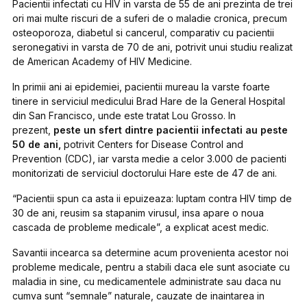
Pacientii infectati cu HIV in varsta de 55 de ani prezinta de trei
ori mai multe riscuri de a suferi de o maladie cronica, precum
osteoporoza, diabetul si cancerul, comparativ cu pacientii
seronegativi in varsta de 70 de ani, potrivit unui studiu realizat
de American Academy of HIV Medicine.
In primii ani ai epidemiei, pacientii mureau la varste foarte
tinere in serviciul medicului Brad Hare de la General Hospital
din San Francisco, unde este tratat Lou Grosso. In
prezent,
peste un sfert dintre pacientii infectati au peste
50 de ani,
potrivit Centers for Disease Control and
Prevention (CDC), iar varsta medie a celor 3.000 de pacienti
monitorizati de serviciul doctorului Hare este de 47 de ani.
“Pacientii spun ca asta ii epuizeaza: luptam contra HIV timp de
30 de ani, reusim sa stapanim virusul, insa apare o noua
cascada de probleme medicale”, a explicat acest medic.
Savantii incearca sa determine acum provenienta acestor noi
probleme medicale, pentru a stabili daca ele sunt asociate cu
maladia in sine, cu medicamentele administrate sau daca nu
cumva sunt “semnale” naturale, cauzate de inaintarea in