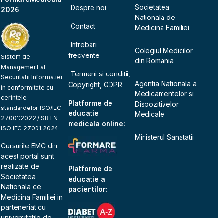
Societatea
Despre noi
2026
Nationala de
Contact
Medicina Familiei
Intrebari
Colegiul Medicilor
frecvente
Sistem de
din Romania
Management al
Termeni si conditii,
Securitatii Informatiei
Agentia Nationala a
Copyright, GDPR
in conformitate cu
Medicamentelor si
cerintele
Platforme de
Dispozitivelor
standardelor ISO/IEC
educatie
Medicale
27001:2022 / SR EN
medicala online:
ISO IEC 27001:2024
Ministerul Sanatatii
Cursurile EMC din
acest portal sunt
realizate de
Platforme de
Societatea
educatie a
Nationala de
pacientilor:
Medicina Familiei
in
parteneriat cu
universitatile de