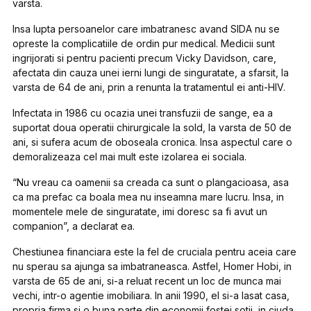
varsta.
Insa lupta persoanelor care imbatranesc avand SIDA nu se
opreste la complicatiile de ordin pur medical. Medicii sunt
ingrijorati si pentru pacienti precum Vicky Davidson, care,
afectata din cauza unei ierni lungi de singuratate, a sfarsit, la
varsta de 64 de ani, prin a renunta la tratamentul ei anti-HIV.
Infectata in 1986 cu ocazia unei transfuzii de sange, ea a
suportat doua operatii chirurgicale la sold, la varsta de 50 de
ani, si sufera acum de oboseala cronica. Insa aspectul care o
demoralizeaza cel mai mult este izolarea ei sociala.
“Nu vreau ca oamenii sa creada ca sunt o plangacioasa, asa
ca ma prefac ca boala mea nu inseamna mare lucru. Insa, in
momentele mele de singuratate, imi doresc sa fi avut un
companion”, a declarat ea.
Chestiunea financiara este la fel de cruciala pentru aceia care
nu sperau sa ajunga sa imbatraneasca. Astfel, Homer Hobi, in
varsta de 65 de ani, si-a reluat recent un loc de munca mai
vechi, intr-o agentie imobiliara. In anii 1990, el si-a lasat casa,
propria firma si o buna parte din economii fostei sotii, in ciuda