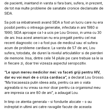
de pacienti, inaintand in varsta si fara bani, sufera, in prezent,
de tot mai multe probleme de sanatate cronice declansate de
SIDA.
Sa poti sa imbatranesti avand SIDA a fost un lucru care nu era
posibil pentru o intreaga generatie, infectata in anii 1980 si
1990; SIDA aproape ca l-a ucis pe Lou Grosso, in urma cu 30
de ani. Insa acest american nu era pregatit pentru cel mai
recent diagnostic ce i-a fost pus de medicul sau: el sufera
acum de probleme cardiace. La varsta de 57 de ani, Lou
sufera, totodata, de dureri la nivelul articulatiilor si de pierderi
de memorie. Insa, dintre cele 14 pilule pe care trebuie sa le ia
in fiecare zi, doar trei vizeaza aspectul seropozitiv.
“Le spun mereu medicilor mei: va faceti griji pentru HIV,
dar eu voi muri de o criza cardiaca”,
a declarat Lou Grosso.
“Ma tracaseaza putin ideea asta, pentru ca am o viata
agreabila si nu vreau sa mor doar pentru ca organismul meu
are impresia ca are 80 de ani”, a adaugat Lou.
In timp ce atentia generala – si fondurile alocate – s-au
indreptat in ultimii ani catre ravagiile facute de aceasta