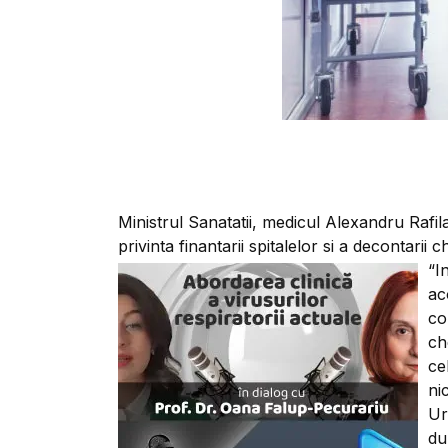
Ministrul Sanatatii, medicul Alexandru Rafila
privinta finantarii spitalelor si a decontarii ch
“I
ac
co
ch
ce
ni
Ur
du