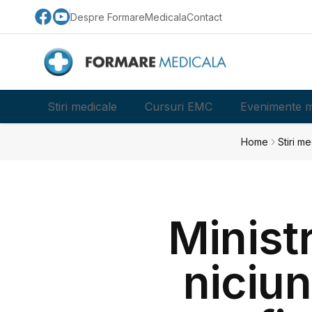
Despre FormareMedicala
Contact
Stiri medicale
Cursuri EMC
Evenimente m
Home
Stiri m
Ministr
niciun