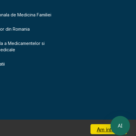
onala de Medicina Familiei
lor din Romania
la a Medicamentelor si
Medicale
tii
AI
Am inteles