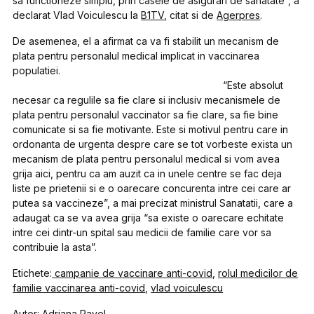
sa functioneze simplu, prin casele de asigurari de sanatate”, a
declarat Vlad Voiculescu la
B1TV
, citat si de
Agerpres
.
De asemenea, el a afirmat ca va fi stabilit un mecanism de
plata pentru personalul medical implicat in vaccinarea
populatiei.
“Este absolut
necesar ca regulile sa fie clare si inclusiv mecanismele de
plata pentru personalul vaccinator sa fie clare, sa fie bine
comunicate si sa fie motivante. Este si motivul pentru care in
ordonanta de urgenta despre care se tot vorbeste exista un
mecanism de plata pentru personalul medical si vom avea
grija aici, pentru ca am auzit ca in unele centre se fac deja
liste pe prietenii si e o oarecare concurenta intre cei care ar
putea sa vaccineze”, a mai precizat ministrul Sanatatii, care a
adaugat ca se va avea grija “sa existe o oarecare echitate
intre cei dintr-un spital sau medicii de familie care vor sa
contribuie la asta”.
Etichete:
campanie de vaccinare anti-covid
,
rolul medicilor de
familie vaccinarea anti-covid
,
vlad voiculescu
Autor: Adriana Pavel