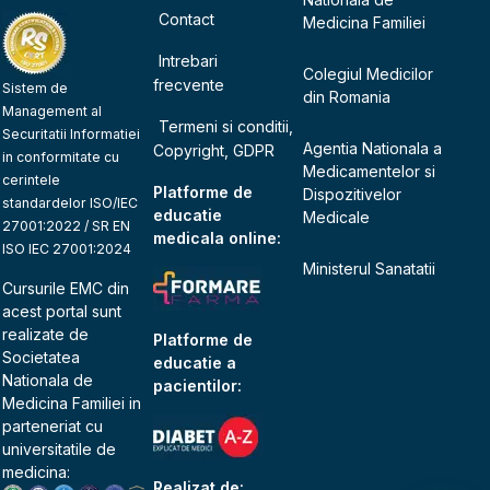
Contact
Medicina Familiei
Intrebari
Colegiul Medicilor
frecvente
Sistem de
din Romania
Management al
Termeni si conditii,
Securitatii Informatiei
Agentia Nationala a
Copyright, GDPR
in conformitate cu
Medicamentelor si
cerintele
Platforme de
Dispozitivelor
standardelor ISO/IEC
educatie
Medicale
27001:2022 / SR EN
medicala online:
ISO IEC 27001:2024
Ministerul Sanatatii
Cursurile EMC din
acest portal sunt
realizate de
Platforme de
Societatea
educatie a
Nationala de
pacientilor:
Medicina Familiei
in
parteneriat cu
universitatile de
medicina:
Realizat de: