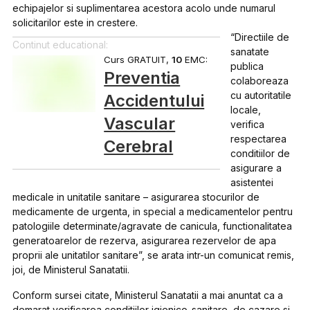
echipajelor si suplimentarea acestora acolo unde numarul
solicitarilor este in crestere.
“Directiile de
Continut educational:
sanatate
Curs GRATUIT,
10
EMC:
publica
Preventia
colaboreaza
cu autoritatile
Accidentului
locale,
Vascular
verifica
respectarea
Cerebral
conditiilor de
asigurare a
asistentei
medicale in unitatile sanitare – asigurarea stocurilor de
medicamente de urgenta, in special a medicamentelor pentru
patologiile determinate/agravate de canicula, functionalitatea
generatoarelor de rezerva, asigurarea rezervelor de apa
proprii ale unitatilor sanitare”, se arata intr-un comunicat remis,
joi, de Ministerul Sanatatii.
Conform sursei citate, Ministerul Sanatatii a mai anuntat ca a
demarat verificarea conditiilor igienico-sanitare, de cazare si