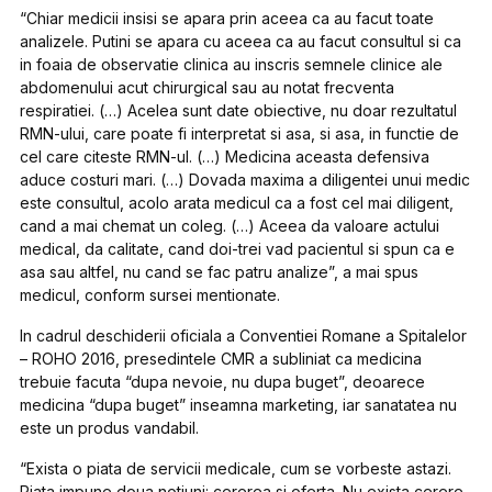
“Chiar medicii insisi se apara prin aceea ca au facut toate
analizele. Putini se apara cu aceea ca au facut consultul si ca
in foaia de observatie clinica au inscris semnele clinice ale
abdomenului acut chirurgical sau au notat frecventa
respiratiei. (…) Acelea sunt date obiective, nu doar rezultatul
RMN-ului, care poate fi interpretat si asa, si asa, in functie de
cel care citeste RMN-ul. (…) Medicina aceasta defensiva
aduce costuri mari. (…) Dovada maxima a diligentei unui medic
este consultul, acolo arata medicul ca a fost cel mai diligent,
cand a mai chemat un coleg. (…) Aceea da valoare actului
medical, da calitate, cand doi-trei vad pacientul si spun ca e
asa sau altfel, nu cand se fac patru analize”, a mai spus
medicul, conform sursei mentionate.
In cadrul deschiderii oficiala a Conventiei Romane a Spitalelor
– ROHO 2016, presedintele CMR a subliniat ca medicina
trebuie facuta “dupa nevoie, nu dupa buget”, deoarece
medicina “dupa buget” inseamna marketing, iar sanatatea nu
este un produs vandabil.
“Exista o piata de servicii medicale, cum se vorbeste astazi.
Piata impune doua notiuni: cererea si oferta. Nu exista cerere