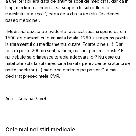
a unei terapii era data de anumite scoli de medicina, dar ca in
timp, medicina a incercat sa scape “de sub influenta
maestrului si a scolii”, ceea ce a dus la aparitia “evidence
based medicine”.
“Medicina bazata pe evidente face statistica si spune ca din
1.500 de pacienti cu o anumita boala, 1.289 au raspuns pozitiv
la tratamentul cu medicamentul cutare. Foarte bine (…). Dar
ceilalti peste 200 nu sunt oameni, nu sunt pacientii nostri? Ei
nu trebuie sa primeasca terapia adecvata lor? Nu este cu
fiabilitate suta la suta medicina bazata pe evidente si atunci se
naste incetisor (…) medicina centrata pe pacient”, a mai
declarat presedintele CMR.
Autor: Adriana Pavel
Cele mai noi stiri medicale: