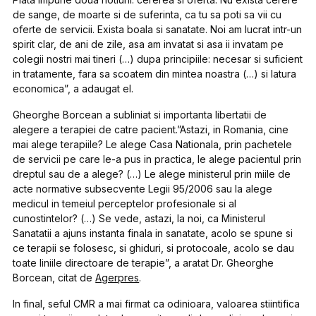
de sange, de moarte si de suferinta, ca tu sa poti sa vii cu
oferte de servicii. Exista boala si sanatate. Noi am lucrat intr-un
spirit clar, de ani de zile, asa am invatat si asa ii invatam pe
colegii nostri mai tineri (…) dupa principiile: necesar si suficient
in tratamente, fara sa scoatem din mintea noastra (…) si latura
economica”, a adaugat el.
Gheorghe Borcean a subliniat si importanta libertatii de
alegere a terapiei de catre pacient.”Astazi, in Romania, cine
mai alege terapiile? Le alege Casa Nationala, prin pachetele
de servicii pe care le-a pus in practica, le alege pacientul prin
dreptul sau de a alege? (…) Le alege ministerul prin miile de
acte normative subsecvente Legii 95/2006 sau la alege
medicul in temeiul perceptelor profesionale si al
cunostintelor? (…) Se vede, astazi, la noi, ca Ministerul
Sanatatii a ajuns instanta finala in sanatate, acolo se spune si
ce terapii se folosesc, si ghiduri, si protocoale, acolo se dau
toate liniile directoare de terapie”, a aratat Dr. Gheorghe
Borcean, citat de
Agerpres
.
In final, seful CMR a mai firmat ca odinioara, valoarea stiintifica