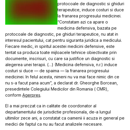
protocoale de diagnostic si ghiduri
terapeutice, induce costuri si duce
la franarea progresului medicinei.
“Constatam azi ca apare o
medicina defensiva, bazata pe
protocoale de diagnostic, pe ghiduri terapeutice, nu atat in
interesul pacientului, cat pentru siguranta juridica a medicului.
Fiecare medic, in spiritul acestei medicini defensive, este
tentat sa produca toate mijloacele tehnice obiectivate prin
documente, inscrisuri, cu care sa justifice un diagnostic si
alegerea unei terapii. (…) (Medicina defensiva, n.r.) induce
costuri si duce — de spaima — la franarea progresului
medicinei. In felul acesta, nimeni nu va mai face nimic din ce
nu s-a facut pana acum”, a declarat dr. Gheorghe Borcean,
presedintele Colegiului Medicilor din Romania ( CMR),
conform
Agerpres
.
El a mai preczat ca in calitate de coordonator al
departamentului de jurisdictie profesionala, de-a lungul
ultimilor zece ani, a constatat ca oamenii ii acuza in general pe
medici de faptul ca nu au facut analizele necesare.