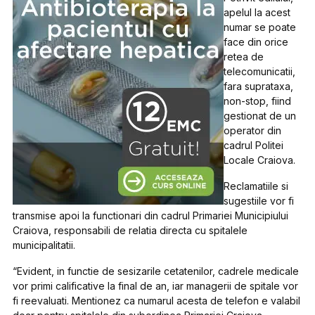
apelul la acest
numar se poate
face din orice
retea de
telecomunicatii,
fara suprataxa,
non-stop, fiind
gestionat de un
operator din
cadrul Politei
Locale Craiova.
Reclamatiile si
sugestiile vor fi
transmise apoi la functionari din cadrul Primariei Municipiului
Craiova, responsabili de relatia directa cu spitalele
municipalitatii.
“Evident, in functie de sesizarile cetatenilor, cadrele medicale
vor primi calificative la final de an, iar managerii de spitale vor
fi reevaluati. Mentionez ca numarul acesta de telefon e valabil