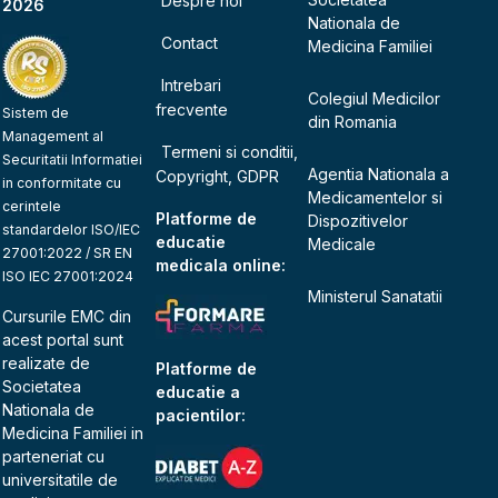
Despre noi
2026
Nationala de
Contact
Medicina Familiei
Intrebari
Colegiul Medicilor
frecvente
Sistem de
din Romania
Management al
Termeni si conditii,
Securitatii Informatiei
Agentia Nationala a
Copyright, GDPR
in conformitate cu
Medicamentelor si
cerintele
Platforme de
Dispozitivelor
standardelor ISO/IEC
educatie
Medicale
27001:2022 / SR EN
medicala online:
ISO IEC 27001:2024
Ministerul Sanatatii
Cursurile EMC din
acest portal sunt
realizate de
Platforme de
Societatea
educatie a
Nationala de
pacientilor:
Medicina Familiei
in
parteneriat cu
universitatile de