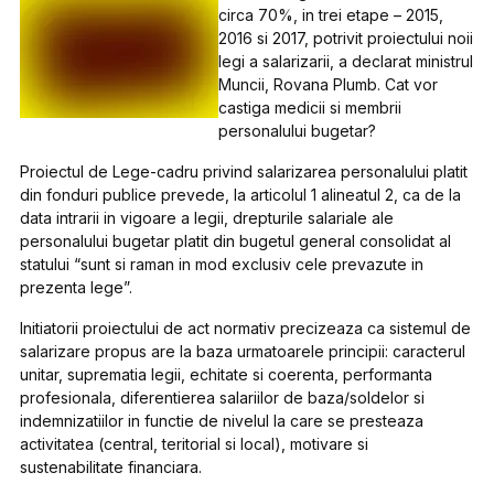
circa 70%, in trei etape – 2015,
2016 si 2017, potrivit proiectului noii
legi a salarizarii, a declarat ministrul
Muncii, Rovana Plumb. Cat vor
castiga medicii si membrii
personalului bugetar?
Proiectul de Lege-cadru privind salarizarea personalului platit
din fonduri publice prevede, la articolul 1 alineatul 2, ca de la
data intrarii in vigoare a legii, drepturile salariale ale
personalului bugetar platit din bugetul general consolidat al
statului “sunt si raman in mod exclusiv cele prevazute in
prezenta lege”.
Initiatorii proiectului de act normativ precizeaza ca sistemul de
salarizare propus are la baza urmatoarele principii: caracterul
unitar, suprematia legii, echitate si coerenta, performanta
profesionala, diferentierea salariilor de baza/soldelor si
indemnizatiilor in functie de nivelul la care se presteaza
activitatea (central, teritorial si local), motivare si
sustenabilitate financiara.