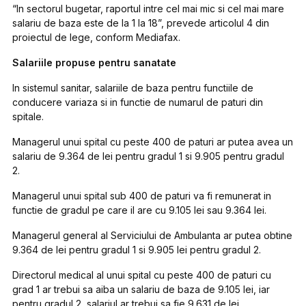
“In sectorul bugetar, raportul intre cel mai mic si cel mai mare
salariu de baza este de la 1 la 18”, prevede articolul 4 din
proiectul de lege, conform Mediafax.
Salariile propuse pentru sanatate
In sistemul sanitar, salariile de baza pentru functiile de
conducere variaza si in functie de numarul de paturi din
spitale.
Managerul unui spital cu peste 400 de paturi
ar putea avea un
salariu de 9.364 de lei pentru gradul 1 si 9.905 pentru gradul
2.
Managerul unui spital sub 400 de paturi
va fi remunerat in
functie de gradul pe care il are cu 9.105 lei sau 9.364 lei.
Managerul general al Serviciului de Ambulanta
ar putea obtine
9.364 de lei pentru gradul 1 si 9.905 lei pentru gradul 2.
Directorul medical al unui spital cu peste 400 de paturi cu
grad 1
ar trebui sa aiba un salariu de baza de 9.105 lei, iar
pentru gradul 2, salariul ar trebui sa fie 9.631 de lei.