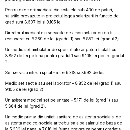
Pentru directorii medicali din spitalele sub 400 de paturi
,
salariile prevazute in proiectul legea salarizarii in functie de
grad sunt 8.607 lei si 9.105 lei.
Directorul medical din serviciile de ambulanta
ar putea fi
remunerat cu 8.369 de lei (gradul 1) sau 8.852 lei (gradul 2).
Un
medic sef ambulator de specialitate
ar putea fi platit cu
8.852 de lei pe luna pentru gradul 1 sau 9.105 lei pentru gradul
2.
S
ef serviciu
intr-un spital – intre 6.318 si 7.692 de lei.
Medic sef sectie sau sef laborator
– 8.852 de lei (grad 1) sau
9.105 de lei (grad 2).
Un
asistent medical sef
pe unitate – 5.171 de lei (grad 1) sau
5.884 de lei (grad 2).
Un
medic primar din unitati sanitare de asistenta sociala
si de
asistenta medico-sociala ar trebui sa aiba salariul de baza de
la 5.636 lei pana la 7.018 lei (suma prevazuta pentru gradatia