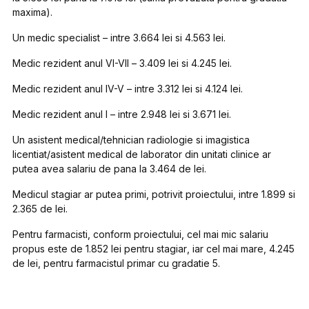
maxima).
Un
medic specialis
t – intre 3.664 lei si 4.563 lei.
Medic rezident anul VI-VII
– 3.409 lei si 4.245 lei.
Medic rezident anul IV-V
– intre 3.312 lei si 4.124 lei.
Medic rezident anul I
– intre 2.948 lei si 3.671 lei.
Un
asistent medical/tehnician radiologie si imagistica
licentiat/asistent medical de laborator din unitati clinice ar
putea avea salariu de pana la 3.464 de lei.
Medicul stagiar
ar putea primi, potrivit proiectului, intre 1.899 si
2.365 de lei.
Pentru
farmacisti
, conform proiectului, cel mai mic salariu
propus este de 1.852 lei pentru
stagiar
, iar cel mai mare, 4.245
de lei, pentru f
armacistul primar cu gradatie 5
.