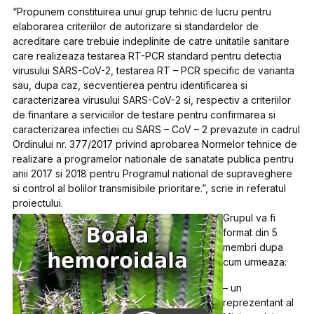
“Propunem constituirea unui grup tehnic de lucru pentru
elaborarea criteriilor de autorizare si standardelor de
acreditare care trebuie indeplinite de catre unitatile sanitare
care realizeaza testarea RT-PCR standard pentru detectia
virusului SARS-CoV-2, testarea RT – PCR specific de varianta
sau, dupa caz, secventierea pentru identificarea si
caracterizarea virusului SARS-CoV-2 si, respectiv a criteriilor
de finantare a serviciilor de testare pentru confirmarea si
caracterizarea infectiei cu SARS – CoV – 2 prevazute in cadrul
Ordinului nr. 377/2017 privind aprobarea Normelor tehnice de
realizare a programelor nationale de sanatate publica pentru
anii 2017 si 2018 pentru Programul national de supraveghere
si control al bolilor transmisibile prioritare.”, scrie in referatul
proiectului.
Grupul va fi
format din 5
membri dupa
cum urmeaza:
– un
reprezentant al