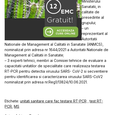
Ministerului
Sanatatii, in
calitate de
presedinte al
grupului;
– un
reprezentant al
Autoritatii
Nationale de Management al Calitatii in Sanatate (ANMCS),
nominalizat prin adresa nr 1644/2021 a Autoritatii Nationale de
Management al Calitatii in Sanatate;
– 3 experti tehnici, membri ai Comisiei tehnice de evaluare a
capacitatii unitatilor de specialitate care realizeaza testarea
RT-PCR pentru detectia virusului SARS- CoV-2 si secventiere
pentru identificarea si caracterizarea virusului SARS-CoV2
nominalizat prin adresa nr.Reg1/13824/10.06.2021.
Etichete:
unitati sanitare care fac testare RT-PCR
,
test RT-
PCR
,
MS