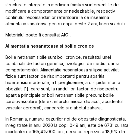
structurate integrate in medicina familiei si interventiile de
modificare a comportamentelor nedezirabile, respectiv
continutul recomandarilor referitoare la ce inseamna
alimentatia sanatoasa pentru copiii peste 2 ani, tineri si adulti.
Materialul poate fi consultat
AICI.
Alimentatia nesanatoasa si bolile cronice
Bolile netransmisibile sunt boli cronice, rezultatul unei
combinatii de factori genetici, fiziologici, de mediu, dar si
comportamentali. Alimentatia nesanatoasa si lipsa activitatii
fizice sunt factori de risc importanti pentru aparitia
hipertensiunii arteriale, a hiperglicemiei, a dislipidemiilor, a
obezitatii[1], care sunt, la randul lor, factori de risc pentru
aparitia principalelor boli netransmisibile precum: bolile
cardiovasculare (de ex. infarctul miocardic acut, accidentul
vascular cerebral), cancerele si diabetul zaharat.
In Romania, numarul cazurilor noi de obezitate diagnosticata,
inregistrate in anul 2020 la copii 0‐19 ani, este de 6731 cu rata
incidentei de 165,4%000 loc., ceea ce reprezinta 18,9% din