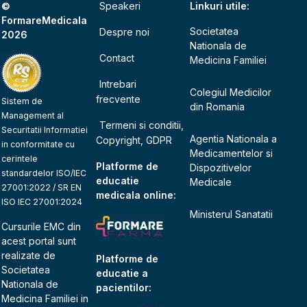
©
Speakeri
Linkuri utile:
FormareMedicala
Societatea
Despre noi
2026
Nationala de
Contact
Medicina Familiei
Intrebari
Colegiul Medicilor
frecvente
Sistem de
din Romania
Management al
Termeni si conditii,
Securitatii Informatiei
Agentia Nationala a
Copyright, GDPR
in conformitate cu
Medicamentelor si
cerintele
Platforme de
Dispozitivelor
standardelor ISO/IEC
educatie
Medicale
27001:2022 / SR EN
medicala online:
ISO IEC 27001:2024
Ministerul Sanatatii
Cursurile EMC din
acest portal sunt
realizate de
Platforme de
Societatea
educatie a
Nationala de
pacientilor:
Medicina Familiei
in