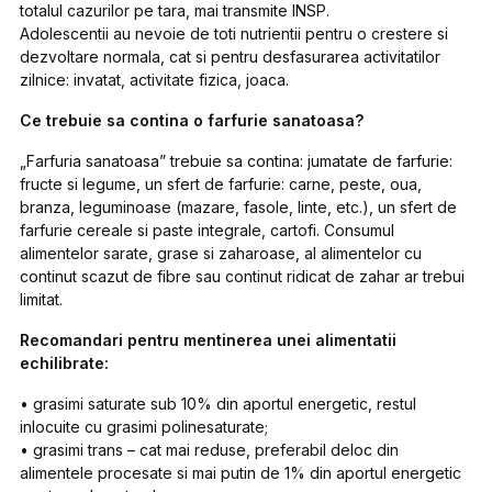
totalul cazurilor pe tara, mai transmite INSP.
Adolescentii au nevoie de toti nutrientii pentru o crestere si
dezvoltare normala, cat si pentru desfasurarea activitatilor
zilnice: invatat, activitate fizica, joaca.
Ce trebuie sa contina o farfurie sanatoasa?
„Farfuria sanatoasa” trebuie sa contina: jumatate de farfurie:
fructe si legume, un sfert de farfurie: carne, peste, oua,
branza, leguminoase (mazare, fasole, linte, etc.), un sfert de
farfurie cereale si paste integrale, cartofi. Consumul
alimentelor sarate, grase si zaharoase, al alimentelor cu
continut scazut de fibre sau continut ridicat de zahar ar trebui
limitat.
Recomandari pentru mentinerea unei alimentatii
echilibrate:
• grasimi saturate sub 10% din aportul energetic, restul
inlocuite cu grasimi polinesaturate;
• grasimi trans – cat mai reduse, preferabil deloc din
alimentele procesate si mai putin de 1% din aportul energetic