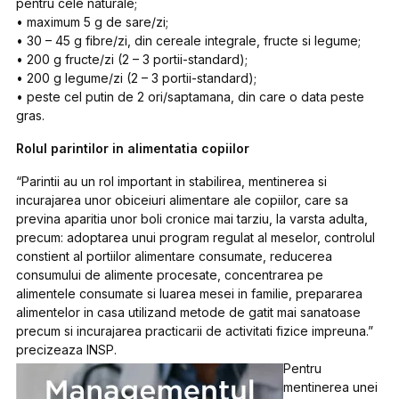
pentru cele naturale;
• maximum 5 g de sare/zi;
• 30 – 45 g fibre/zi, din cereale integrale, fructe si legume;
• 200 g fructe/zi (2 – 3 portii-standard);
• 200 g legume/zi (2 – 3 portii-standard);
• peste cel putin de 2 ori/saptamana, din care o data peste
gras.
Rolul parintilor in alimentatia copiilor
“Parintii au un rol important in stabilirea, mentinerea si
incurajarea unor obiceiuri alimentare ale copiilor, care sa
previna aparitia unor boli cronice mai tarziu, la varsta adulta,
precum: adoptarea unui program regulat al meselor, controlul
constient al portiilor alimentare consumate, reducerea
consumului de alimente procesate, concentrarea pe
alimentele consumate si luarea mesei in familie, prepararea
alimentelor in casa utilizand metode de gatit mai sanatoase
precum si incurajarea practicarii de activitati fizice impreuna.”
precizeaza INSP.
Pentru
mentinerea unei