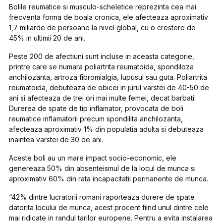
Bolile reumatice si musculo-scheletice reprezinta cea mai
frecventa forma de boala cronica, ele afecteaza aproximativ
1,7 miliarde de persoane la nivel global, cu o crestere de
45% in ultimii 20 de ani.
Peste 200 de afectiuni sunt incluse in aceasta categorie,
printre care se numara poliartrita reumatoida, spondiloza
anchilozanta, artroza fibromialgia, lupusul sau guta. Poliartrita
reumatoida, debuteaza de obicei in jurul varstei de 40-50 de
ani si afecteaza de trei ori mai multe femei, decat barbati.
Durerea de spate de tip inflamator, provocata de boli
reumatice inflamatorii precum spondilita anchilozanta,
afecteaza aproximativ 1% din populatia adulta si debuteaza
inaintea varstei de 30 de ani.
Aceste boli au un mare impact socio-economic, ele
genereaza 50% din absenteismul de la locul de munca si
aproximativ 60% din rata incapacitatii permanente de munca.
“42% dintre lucratorii romani raporteaza durere de spate
datorita locului de munca, acest procent fiind unul dintre cele
mai ridicate in randul tarilor europene. Pentru a evita instalarea