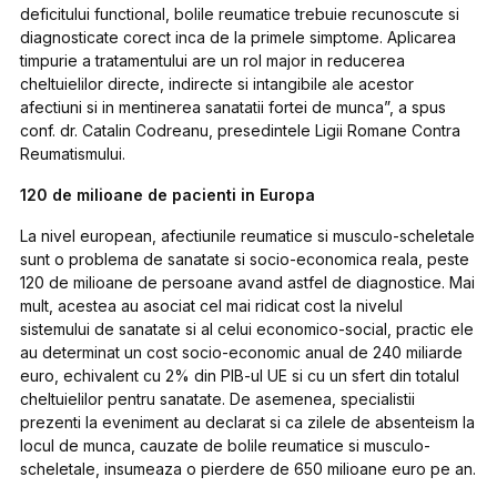
deficitului functional, bolile reumatice trebuie recunoscute si
diagnosticate corect inca de la primele simptome. Aplicarea
timpurie a tratamentului are un rol major in reducerea
cheltuielilor directe, indirecte si intangibile ale acestor
afectiuni si in mentinerea sanatatii fortei de munca”, a spus
conf. dr. Catalin Codreanu, presedintele Ligii Romane Contra
Reumatismului.
120 de milioane de pacienti in Europa
La nivel european, afectiunile reumatice si musculo-scheletale
sunt o problema de sanatate si socio-economica reala, peste
120 de milioane de persoane avand astfel de diagnostice. Mai
mult, acestea au asociat cel mai ridicat cost la nivelul
sistemului de sanatate si al celui economico-social, practic ele
au determinat un cost socio-economic anual de 240 miliarde
euro, echivalent cu 2% din PIB-ul UE si cu un sfert din totalul
cheltuielilor pentru sanatate. De asemenea, specialistii
prezenti la eveniment au declarat si ca zilele de absenteism la
locul de munca, cauzate de bolile reumatice si musculo-
scheletale, insumeaza o pierdere de 650 milioane euro pe an.