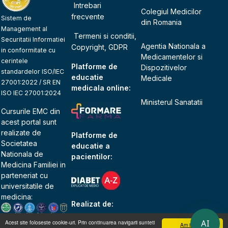
Intrebari
Colegiul Medicilor
frecvente
Sistem de
din Romania
Management al
Termeni si conditii,
Securitatii Informatiei
Agentia Nationala a
Copyright, GDPR
in conformitate cu
Medicamentelor si
cerintele
Platforme de
Dispozitivelor
standardelor ISO/IEC
educatie
Medicale
27001:2022 / SR EN
medicala online:
ISO IEC 27001:2024
Ministerul Sanatatii
Cursurile EMC din
acest portal sunt
realizate de
Platforme de
Societatea
educatie a
Nationala de
pacientilor:
Medicina Familiei
in
parteneriat cu
universitatile de
medicina:
Realizat de:
AI
Acest site foloseste cookie-uri. Prin continuarea navigarii sunteti
Am inteles