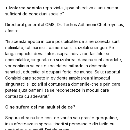
•
Izolarea sociala
reprezinta „lipsa obiectiva a unui numar
suficient de conexiuni sociale”.
Directorul general al OMS, Dr. Tedros Adhanom Ghebreyesus,
afirma:
“In aceasta epoca in care posibilitatile de a ne conecta sunt
nelimitate, tot mai multi oameni se simt izolati si singuri. Pe
langa impactul devastator asupra indivizilor, familiilor si
comunitatilor, singuratatea si izolarea, daca nu sunt abordate,
vor continua sa coste societatea miliarde in domeniile
sanatatii, educatiei si ocuparii fortei de munca. Salut raportul
Comisiei care scoate in evidenta amploarea si impactul
singuratatii si izolarii si contureaza domeniile-cheie prin care
putem ajuta oamenii sa se reconecteze in moduri care
conteaza cu adevarat.”
Cine sufera cel mai mult si de ce?
Singuratatea nu tine cont de varsta sau granite geografice,
insa afecteaza in special tinerii si persoanele din tarile cu
venituri mici si medii. Datele arata: