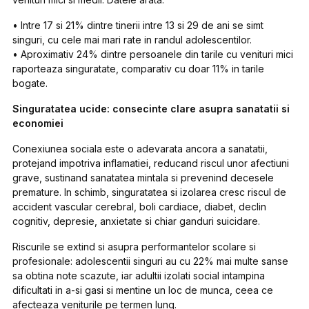
• Intre 17 si 21% dintre tinerii intre 13 si 29 de ani se simt
singuri, cu cele mai mari rate in randul adolescentilor.
• Aproximativ 24% dintre persoanele din tarile cu venituri mici
raporteaza singuratate, comparativ cu doar 11% in tarile
bogate.
Singuratatea ucide: consecinte clare asupra sanatatii si
economiei
Conexiunea sociala este o adevarata ancora a sanatatii,
protejand impotriva inflamatiei, reducand riscul unor afectiuni
grave, sustinand sanatatea mintala si prevenind decesele
premature. In schimb, singuratatea si izolarea cresc riscul de
accident vascular cerebral, boli cardiace, diabet, declin
cognitiv, depresie, anxietate si chiar ganduri suicidare.
Riscurile se extind si asupra performantelor scolare si
profesionale: adolescentii singuri au cu 22% mai multe sanse
sa obtina note scazute, iar adultii izolati social intampina
dificultati in a-si gasi si mentine un loc de munca, ceea ce
afecteaza veniturile pe termen lung.