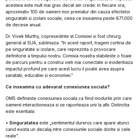
acesteia este mult mai grav decat am crede: in fiecare ora,
aproximativ 100 de oameni mor prematur din cauza efectelor
singuratatii si izolarii sociale, ceea ce inseamna peste 871.000
de decese anual.
Dr. Vivek Murthy, copresedinte al Comisiei si fost chirurg
general al SUA, subliniaza: “In acest raport, tragem cortina de
pe singuratate si izolare, care reprezinta o provocare
definitorie a timpului nostru. Comisia noastra stabileste o foaie
de parcurs pentru a construi vieti mai conectate si evidentiaza
impactul profund pe care acest lucru il poate avea asupra
sanatatii, educatiei si economiei.”
Ce inseamna cu adevarat conexiunea sociala?
OMS defineste conexiunea sociala ca fiind modurile prin care
oamenii interactioneaza si se raporteaza unii la altii. Distinctia
este esentiala:
•
Singuratatea
este „sentimentul dureros care apare atunci
cand exista un decalaj intre conexiunile sociale dorite si cele
reale”.