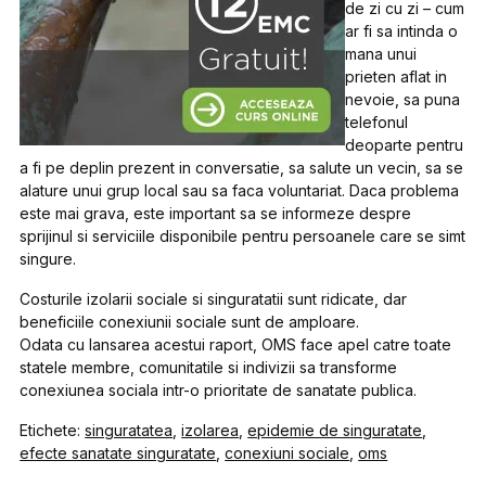
de zi cu zi – cum
ar fi sa intinda o
mana unui
prieten aflat in
nevoie, sa puna
telefonul
deoparte pentru
a fi pe deplin prezent in conversatie, sa salute un vecin, sa se
alature unui grup local sau sa faca voluntariat. Daca problema
este mai grava, este important sa se informeze despre
sprijinul si serviciile disponibile pentru persoanele care se simt
singure.
Costurile izolarii sociale si singuratatii sunt ridicate, dar
beneficiile conexiunii sociale sunt de amploare.
Odata cu lansarea acestui raport, OMS face apel catre toate
statele membre, comunitatile si indivizii sa transforme
conexiunea sociala intr-o prioritate de sanatate publica.
Etichete:
singuratatea
,
izolarea
,
epidemie de singuratate
,
efecte sanatate singuratate
,
conexiuni sociale
,
oms