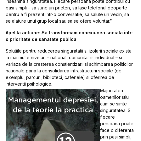
inseamna singuratatea. Fiecare persoana poate contribui cu
pasi simpli – sa sune un prieten, sa lase telefonul deoparte
pentru a fi prezent intr-o conversatie, sa salute un vecin, sa
se alature unui grup local sau sa se ofere voluntar.”
Apel la actiune: Sa transformam conexiunea sociala intr-
o prioritate de sanatate publica
Solutiile pentru reducerea singuratatii si izolarii sociale exista
la mai multe niveluri – national, comunitar si individual – si
variaza de la cresterea constientizarii si schimbarea politicilor
nationale pana la consolidarea infrastructurii sociale (de
exemplu, parcuri, biblioteci, cafenele) si oferirea de
interventii psihologice.
Majoritatea
oamenilor stiu
cum se simte
singuratatea. Si
fiecare
persoana poate
face o diferenta
prin pasi simpli,