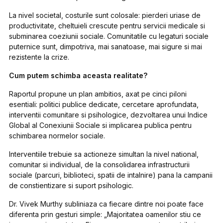
La nivel societal, costurile sunt colosale: pierderi uriase de
productivitate, cheltuieli crescute pentru servicii medicale si
subminarea coeziunii sociale. Comunitatile cu legaturi sociale
puternice sunt, dimpotriva, mai sanatoase, mai sigure si mai
rezistente la crize.
Cum putem schimba aceasta realitate?
Raportul propune un plan ambitios, axat pe cinci piloni
esentiali: politici publice dedicate, cercetare aprofundata,
interventii comunitare si psihologice, dezvoltarea unui Indice
Global al Conexiunii Sociale si implicarea publica pentru
schimbarea normelor sociale.
Interventiile trebuie sa actioneze simultan la nivel national,
comunitar si individual, de la consolidarea infrastructurii
sociale (parcuri, biblioteci, spatii de intalnire) pana la campanii
de constientizare si suport psihologic.
Dr. Vivek Murthy subliniaza ca fiecare dintre noi poate face
diferenta prin gesturi simple: „Majoritatea oamenilor stiu ce