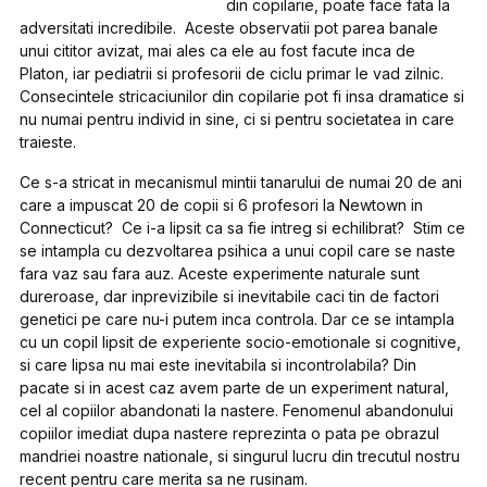
din copilarie, poate face fata la
adversitati incredibile. Aceste observatii pot parea banale
unui cititor avizat, mai ales ca ele au fost facute inca de
Platon, iar pediatrii si profesorii de ciclu primar le vad zilnic.
Consecintele stricaciunilor din copilarie pot fi insa dramatice si
nu numai pentru individ in sine, ci si pentru societatea in care
traieste.
Ce s-a stricat in mecanismul mintii tanarului de numai 20 de ani
care a impuscat 20 de copii si 6 profesori la Newtown in
Connecticut? Ce i-a lipsit ca sa fie intreg si echilibrat? Stim ce
se intampla cu dezvoltarea psihica a unui copil care se naste
fara vaz sau fara auz. Aceste experimente naturale sunt
dureroase, dar inprevizibile si inevitabile caci tin de factori
genetici pe care nu-i putem inca controla. Dar ce se intampla
cu un copil lipsit de experiente socio-emotionale si cognitive,
si care lipsa nu mai este inevitabila si incontrolabila? Din
pacate si in acest caz avem parte de un experiment natural,
cel al copiilor abandonati la nastere. Fenomenul abandonului
copiilor imediat dupa nastere reprezinta o pata pe obrazul
mandriei noastre nationale, si singurul lucru din trecutul nostru
recent pentru care merita sa ne rusinam.