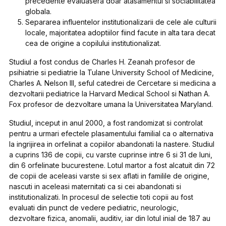
precedente evaluasera doar atasamentul si sociabilitatea
globala.
Separarea influentelor institutionalizarii de cele ale culturii
locale, majoritatea adoptiilor fiind facute in alta tara decat
cea de origine a copilului institutionalizat.
Studiul a fost condus de Charles H. Zeanah profesor de
psihiatrie si pediatrie la Tulane University School of Medicine,
Charles A. Nelson III, seful catedrei de Cercetare si medicina a
dezvoltarii pediatrice la Harvard Medical School si Nathan A.
Fox profesor de dezvoltare umana la Universitatea Maryland.
Studiul, inceput in anul 2000, a fost randomizat si controlat
pentru a urmari efectele plasamentului familial ca o alternativa
la ingrijirea in orfelinat a copiilor abandonati la nastere. Studiul
a cuprins 136 de copii, cu varste cuprinse intre 6 si 31 de luni,
din 6 orfelinate bucurestene. Lotul martor a fost alcatuit din 72
de copii de aceleasi varste si sex aflati in familile de origine,
nascuti in aceleasi maternitati ca si cei abandonati si
institutionalizati. In procesul de selectie toti copii au fost
evaluati din punct de vedere pediatric, neurologic,
dezvoltare fizica, anomalii, auditiv, iar din lotul inial de 187 au