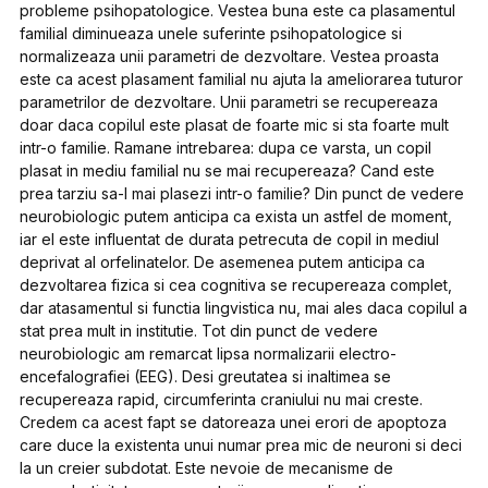
probleme psihopatologice. Vestea buna este ca plasamentul
familial diminueaza unele suferinte psihopatologice si
normalizeaza unii parametri de dezvoltare. Vestea proasta
este ca acest plasament familial nu ajuta la ameliorarea tuturor
parametrilor de dezvoltare. Unii parametri se recupereaza
doar daca copilul este plasat de foarte mic si sta foarte mult
intr-o familie. Ramane intrebarea: dupa ce varsta, un copil
plasat in mediu familial nu se mai recupereaza? Cand este
prea tarziu sa-l mai plasezi intr-o familie? Din punct de vedere
neurobiologic putem anticipa ca exista un astfel de moment,
iar el este influentat de durata petrecuta de copil in mediul
deprivat al orfelinatelor. De asemenea putem anticipa ca
dezvoltarea fizica si cea cognitiva se recupereaza complet,
dar atasamentul si functia lingvistica nu, mai ales daca copilul a
stat prea mult in institutie. Tot din punct de vedere
neurobiologic am remarcat lipsa normalizarii electro-
encefalografiei (EEG). Desi greutatea si inaltimea se
recupereaza rapid, circumferinta craniului nu mai creste.
Credem ca acest fapt se datoreaza unei erori de apoptoza
care duce la existenta unui numar prea mic de neuroni si deci
la un creier subdotat. Este nevoie de mecanisme de