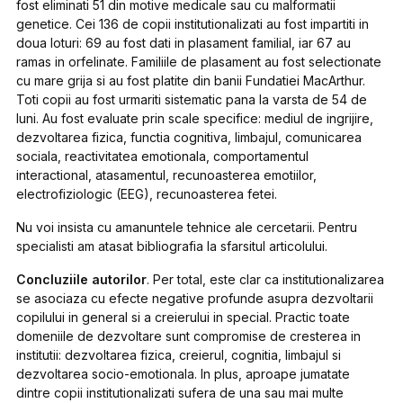
fost eliminati 51 din motive medicale sau cu malformatii
genetice. Cei 136 de copii institutionalizati au fost impartiti in
doua loturi: 69 au fost dati in plasament familial, iar 67 au
ramas in orfelinate. Familiile de plasament au fost selectionate
cu mare grija si au fost platite din banii Fundatiei MacArthur.
Toti copii au fost urmariti sistematic pana la varsta de 54 de
luni. Au fost evaluate prin scale specifice: mediul de ingrijire,
dezvoltarea fizica, functia cognitiva, limbajul, comunicarea
sociala, reactivitatea emotionala, comportamentul
interactional, atasamentul, recunoasterea emotiilor,
electrofiziologic (EEG), recunoasterea fetei.
Nu voi insista cu amanuntele tehnice ale cercetarii. Pentru
specialisti am atasat bibliografia la sfarsitul articolului.
Concluziile autorilor
. Per total, este clar ca institutionalizarea
se asociaza cu efecte negative profunde asupra dezvoltarii
copilului in general si a creierului in special. Practic toate
domeniile de dezvoltare sunt compromise de cresterea in
institutii: dezvoltarea fizica, creierul, cognitia, limbajul si
dezvoltarea socio-emotionala. In plus, aproape jumatate
dintre copii institutionalizati sufera de una sau mai multe