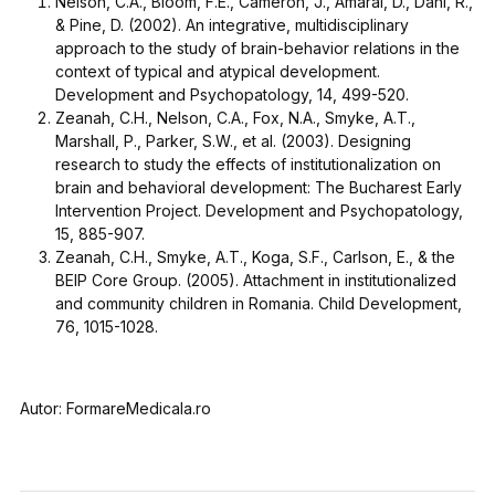
Nelson, C.A., Bloom, F.E., Cameron, J., Amaral, D., Dahl, R.,
& Pine, D. (2002). An integrative, multidisciplinary
approach to the study of brain-behavior relations in the
context of typical and atypical development.
Development and Psychopatology, 14,
499-520.
Zeanah, C.H., Nelson, C.A., Fox, N.A., Smyke, A.T.,
Marshall, P., Parker, S.W., et al. (2003). Designing
research to study the effects of institutionalization on
brain and behavioral development: The Bucharest Early
Intervention Project.
Development and Psychopatology,
15,
885-907.
Zeanah, C.H., Smyke, A.T., Koga, S.F., Carlson, E., & the
BEIP Core Group. (2005). Attachment in institutionalized
and community children in Romania.
Child Development,
76,
1015-1028.
Autor: FormareMedicala.ro