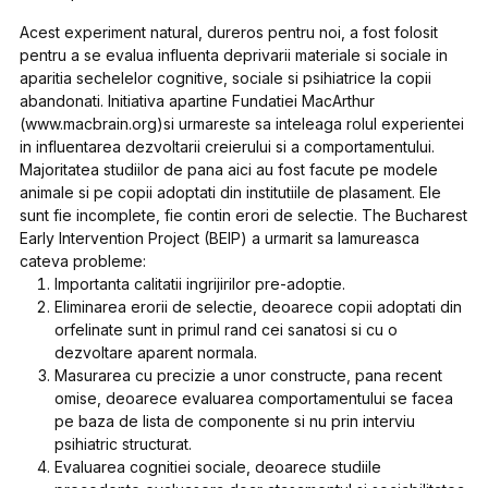
Acest experiment natural, dureros pentru noi, a fost folosit
pentru a se evalua influenta deprivarii materiale si sociale in
aparitia sechelelor cognitive, sociale si psihiatrice la copii
abandonati. Initiativa apartine Fundatiei MacArthur
(www.macbrain.org)si urmareste sa inteleaga rolul experientei
in influentarea dezvoltarii creierului si a comportamentului.
Majoritatea studiilor de pana aici au fost facute pe modele
animale si pe copii adoptati din institutiile de plasament. Ele
sunt fie incomplete, fie contin erori de selectie.
The Bucharest
Early Intervention Project
(BEIP) a urmarit sa lamureasca
cateva probleme:
Importanta calitatii ingrijirilor pre-adoptie.
Eliminarea erorii de selectie, deoarece copii adoptati din
orfelinate sunt in primul rand cei sanatosi si cu o
dezvoltare aparent normala.
Masurarea cu precizie a unor constructe, pana recent
omise, deoarece evaluarea comportamentului se facea
pe baza de lista de componente si nu prin interviu
psihiatric structurat.
Evaluarea cognitiei sociale, deoarece studiile