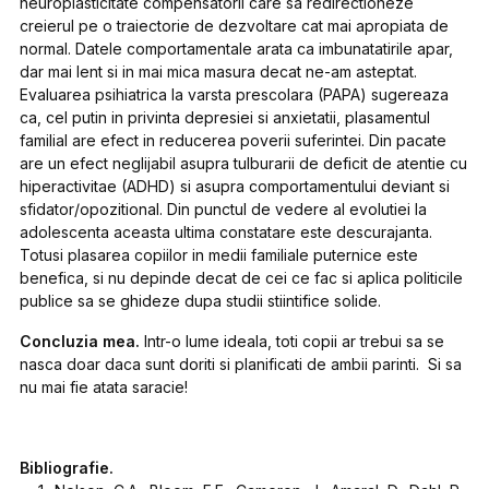
neuroplasticitate compensatorii care sa redirectioneze
creierul pe o traiectorie de dezvoltare cat mai apropiata de
normal. Datele comportamentale arata ca imbunatatirile apar,
dar mai lent si in mai mica masura decat ne-am asteptat.
Evaluarea psihiatrica la varsta prescolara (PAPA) sugereaza
ca, cel putin in privinta depresiei si anxietatii, plasamentul
familial are efect in reducerea poverii suferintei. Din pacate
are un efect neglijabil asupra tulburarii de deficit de atentie cu
hiperactivitae (ADHD) si asupra comportamentului deviant si
sfidator/opozitional. Din punctul de vedere al evolutiei la
adolescenta aceasta ultima constatare este descurajanta.
Totusi plasarea copiilor in medii familiale puternice este
benefica, si nu depinde decat de cei ce fac si aplica politicile
publice sa se ghideze dupa studii stiintifice solide.
Concluzia mea.
Intr-o lume ideala, toti copii ar trebui sa se
nasca doar daca sunt doriti si planificati de ambii parinti. Si sa
nu mai fie atata saracie!
Bibliografie.