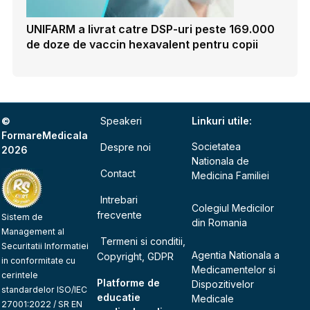
UNIFARM a livrat catre DSP-uri peste 169.000
de doze de vaccin hexavalent pentru copii
©
Speakeri
Linkuri utile:
FormareMedicala
Societatea
Despre noi
2026
Nationala de
Contact
Medicina Familiei
Intrebari
Colegiul Medicilor
frecvente
Sistem de
din Romania
Management al
Termeni si conditii,
Securitatii Informatiei
Agentia Nationala a
Copyright, GDPR
in conformitate cu
Medicamentelor si
cerintele
Platforme de
Dispozitivelor
standardelor ISO/IEC
educatie
Medicale
27001:2022 / SR EN