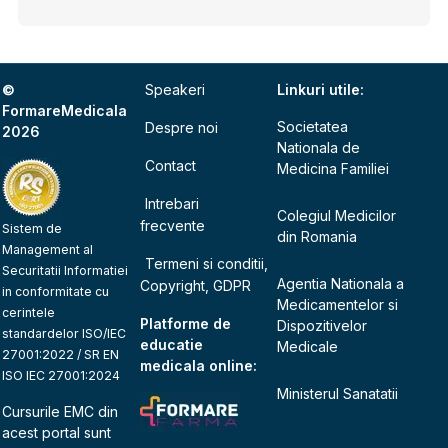
©
Speakeri
Linkuri utile:
FormareMedicala
Societatea
Despre noi
2026
Nationala de
Contact
Medicina Familiei
Intrebari
Colegiul Medicilor
frecvente
Sistem de
din Romania
Management al
Termeni si conditii,
Securitatii Informatiei
Agentia Nationala a
Copyright, GDPR
in conformitate cu
Medicamentelor si
cerintele
Platforme de
Dispozitivelor
standardelor ISO/IEC
educatie
Medicale
27001:2022 / SR EN
medicala online:
ISO IEC 27001:2024
Ministerul Sanatatii
Cursurile EMC din
acest portal sunt