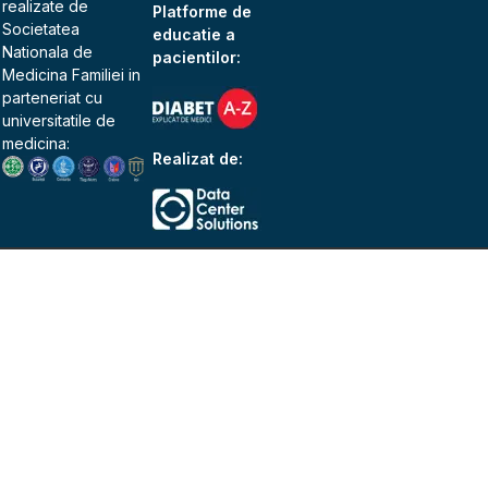
realizate de
Platforme de
Societatea
educatie a
Nationala de
pacientilor:
Medicina Familiei
in
parteneriat cu
universitatile de
medicina:
Realizat de: