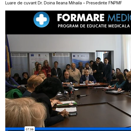
Luare de cuvant Dr. Doina Ileana Mihaila – Presedinte FNPMF